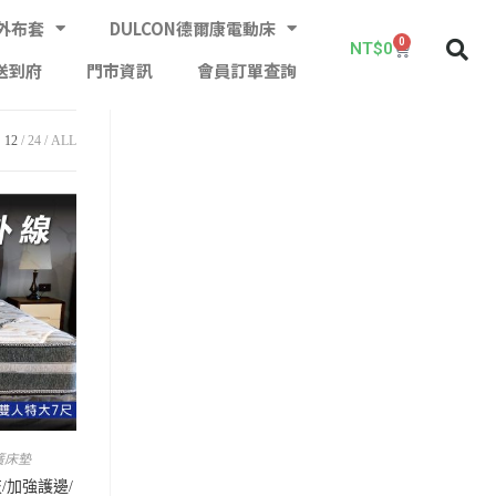
外布套
DULCON德爾康電動床
0
NT$
0
送到府
門市資訊
會員訂單查詢
12
24
ALL
簧床墊
/加強護邊/