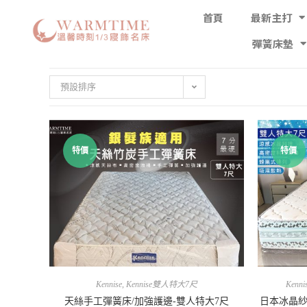
首頁
最新主打
彈簧床墊
預設排序
特價
特價
Kennise
,
Kennise雙人特大7尺
Kenni
天絲手工彈簧床/加強護邊-雙人特大7尺
日本冰晶紗