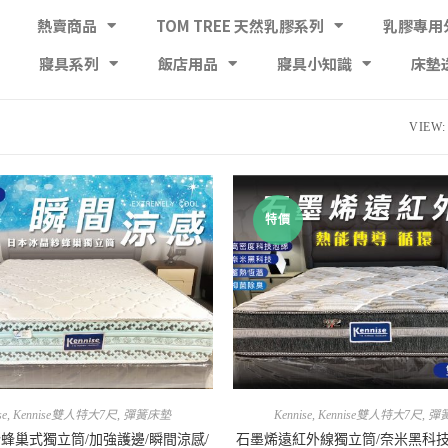
熱賣商品
TOM TREE 天然乳膠系列
乳膠專用
寢具系列
飯店用品
寢具小知識
床墊
VIEW:
特價
se
,
Kennise雙人特大7尺
,
彈簧床墊
Kennise
,
Kennise雙人特大7尺
,
彈
蜂巢式獨立筒/加強護邊/瞬間涼感/
石墨烯遠紅外線獨立筒/奈米黑科技