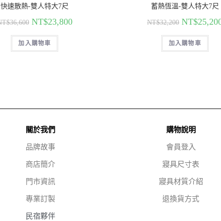
快速散熱-雙人特大7尺
蓄熱恆溫-雙人特大7尺
NT$
23,800
NT$
25,20
NT$
36,600
NT$
32,200
加入購物車
加入購物車
關於我們
購物說明
品牌故事
會員登入
商店簡介
寢具尺寸表
門市資訊
寢具材質介紹
專業訂製
退換貨方式
民宿夥伴