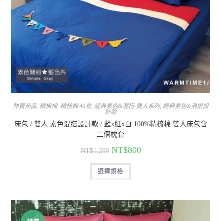
熱賣商品
,
精梳棉
,
精梳棉 40支
,
經典素色&混搭-雙人系列
,
經典素色&混搭設
計款
床包 / 雙人 素色混搭設計款 / 藍x紅x白 100%精梳棉 雙人床包含
二個枕套
NT$
800
NT$
1,280
選擇規格