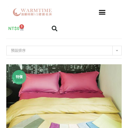
0
NT$
0
預設排序
特價