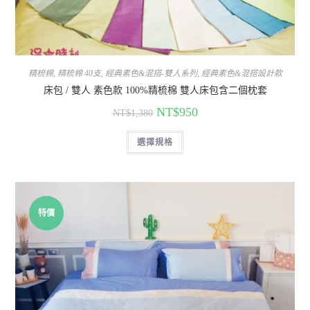
精梳棉
,
精梳棉 40支
,
經典素色&混搭-雙人系列
,
經典素色&混搭設計款
床包 / 雙人 素色款 100%精梳棉 雙人床包含二個枕套
NT$
950
NT$
1,380
選擇規格
特價