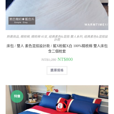
熱賣商品
,
精梳棉
,
精梳棉 40支
,
經典素色&混搭-雙人系列
,
經典素色&混搭設
計款
床包 / 雙人 素色混搭設計款 / 藍X粉藍X白 100%精梳棉 雙人床包
含二個枕套
NT$
800
NT$
1,280
選擇規格
特價