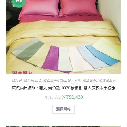
特價
精梳棉
,
精梳棉 40支
,
經典素色&混搭-雙人系列
,
經典素色&混搭設計款
床包兩用被組 / 雙人 素色款 100%精梳棉 雙人床包兩用被組
NT$
2,430
NT$
3,580
選擇規格