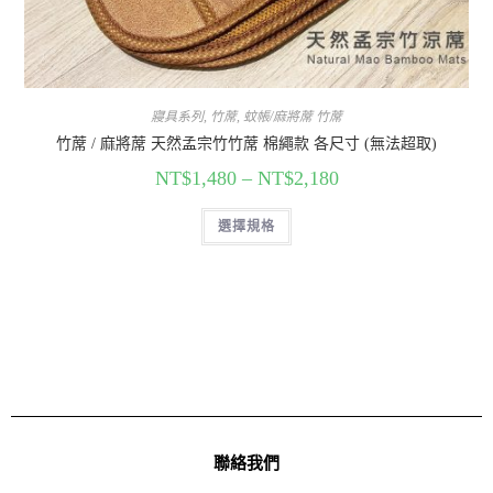
寢具系列
,
竹蓆
,
蚊帳/麻將蓆 竹蓆
竹蓆 / 麻將蓆 天然孟宗竹竹蓆 棉繩款 各尺寸 (無法超取)
NT$
1,480
–
NT$
2,180
選擇規格
聯絡我們