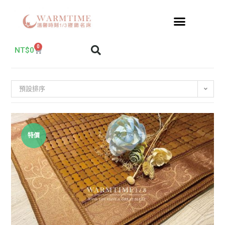
0
NT$
0
預設排序
特價