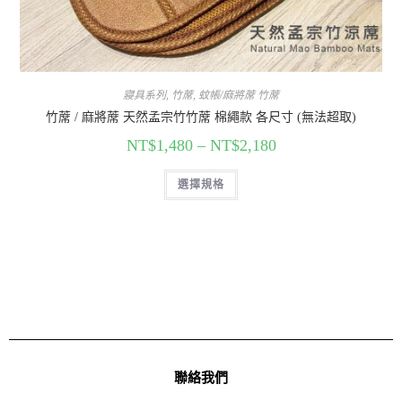
寢具系列
,
竹蓆
,
蚊帳/麻將蓆 竹蓆
竹蓆 / 麻將蓆 天然孟宗竹竹蓆 棉繩款 各尺寸 (無法超取)
NT$
1,480
–
NT$
2,180
選擇規格
聯絡我們