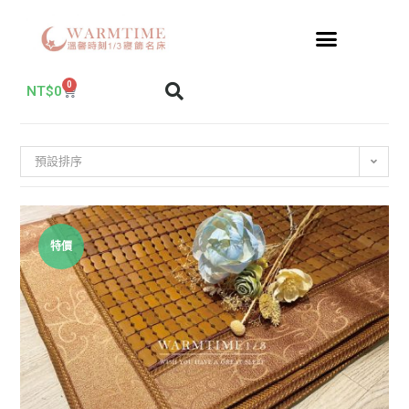
0
NT$
0
預設排序
特價