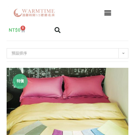
0
NT$
0
預設排序
特價