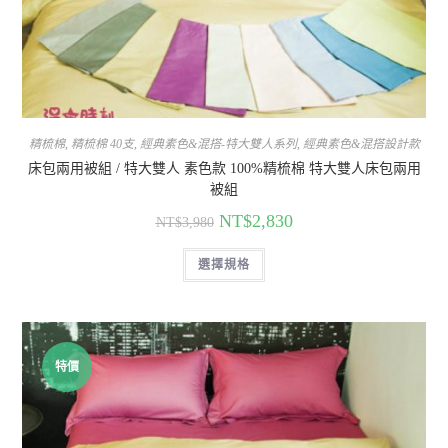
精梳棉
,
精梳棉 40支
,
經典素色&混搭-特大雙人系列
,
經典素色&混搭設計款
床包兩用被組 / 特大雙人 素色款 100%精梳棉 特大雙人床包兩用
被組
NT$
2,830
NT$
3,980
選擇規格
特價