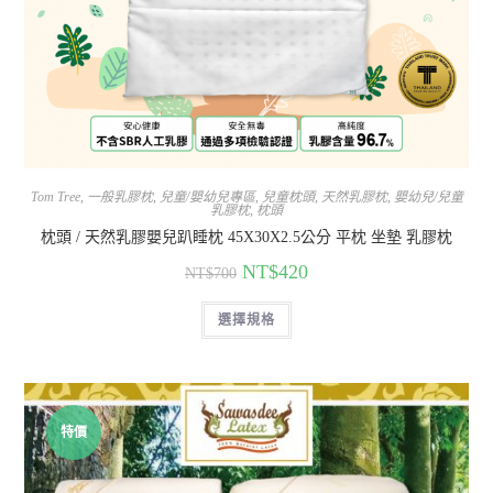
Tom Tree
,
一般乳膠枕
,
兒童/嬰幼兒專區
,
兒童枕頭
,
天然乳膠枕
,
嬰幼兒/兒童
乳膠枕
,
枕頭
枕頭 / 天然乳膠嬰兒趴睡枕 45X30X2.5公分 平枕 坐墊 乳膠枕
NT$
420
NT$
700
選擇規格
特價