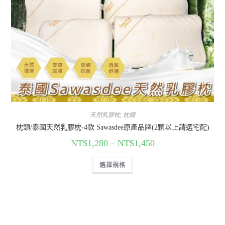
天然乳膠枕
,
枕頭
枕頭/泰國天然乳膠枕-4款 Sawasdee原產品牌(2顆以上請選宅配)
NT$
1,280
–
NT$
1,450
選擇規格