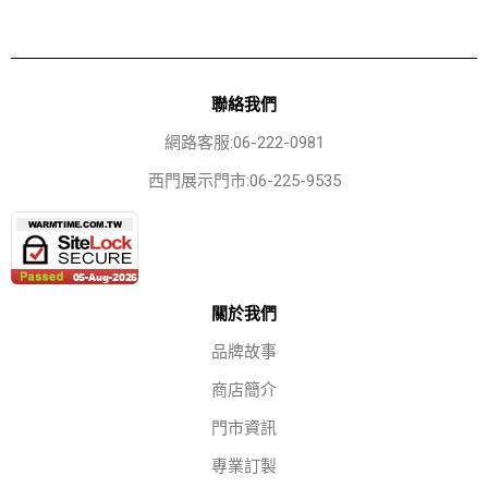
聯絡我們
網路客服:06-222-0981
西門展示門市:06-225-9535
關於我們
品牌故事
商店簡介
門市資訊
專業訂製