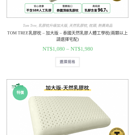
Tom Tree
,
乳膠枕升級加大版
,
天然乳膠枕
,
枕頭
,
熱賣商品
TOM TREE乳膠枕 – 加大版 – 泰國天然乳膠人體工學枕(兩顆以上
請選擇宅配)
NT$
1,080
–
NT$
1,980
選擇規格
特價