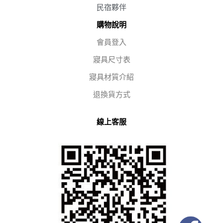
民宿夥伴
購物說明
會員登入
寢具尺寸表
寢具材質介紹
退換貨方式
線上客服