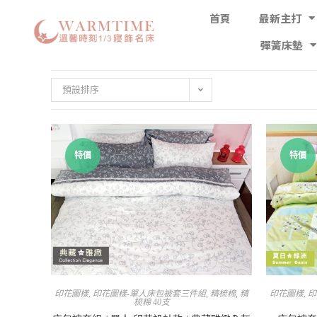
首頁
最新主打
彈簧床墊
預設排序
特價
特價
印花圖樣
,
印花圖樣-單人床包被套三件組
,
精梳棉
,
精
印花圖樣
,
印
梳棉 40支