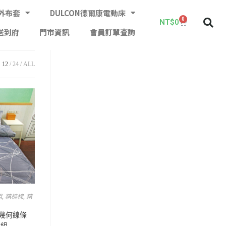
外布套
DULCON德爾康電動床
0
NT$
0
送到府
門市資訊
會員訂單查詢
12
24
ALL
組
,
精梳棉
,
精
 幾何線條
套組