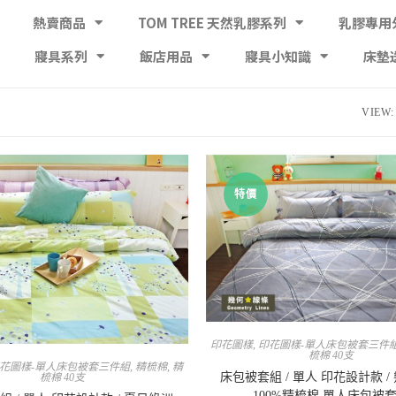
熱賣商品
TOM TREE 天然乳膠系列
乳膠專用
寢具系列
飯店用品
寢具小知識
床墊
VIEW:
特價
印花圖樣
,
印花圖樣-單人床包被套三件
梳棉 40支
花圖樣-單人床包被套三件組
,
精梳棉
,
精
床包被套組 / 單人 印花設計款 /
梳棉 40支
100%精梳棉 單人床包被