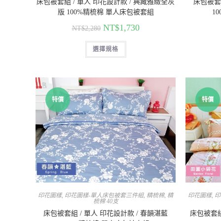
床包被套組 / 單人 印花設計款 / 典藏雅緻全灰
床包被套組
版 100%精梳棉 單人床包被套組
1
NT$
1,730
NT$
2,280
選擇規格
特價
特價
印花圖樣
,
印花圖樣-單人床包被套三件組
,
精梳棉
,
精
印花圖樣
,
印
梳棉 40支
床包被套組 / 單人 印花設計款 / 春韻湛藍
床包被套組