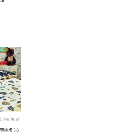
組
,
精梳棉
,
精
紛葉幽境 米/