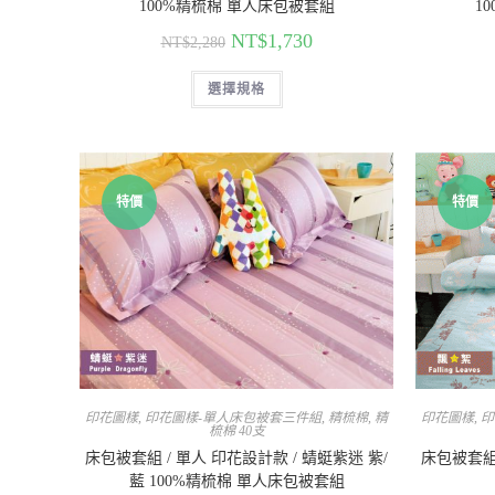
100%精梳棉 單人床包被套組
1
NT$
1,730
NT$
2,280
選擇規格
特價
特價
印花圖樣
,
印花圖樣-單人床包被套三件組
,
精梳棉
,
精
印花圖樣
,
印
梳棉 40支
床包被套組 / 單人 印花設計款 / 蜻蜓紫迷 紫/
床包被套組 
藍 100%精梳棉 單人床包被套組