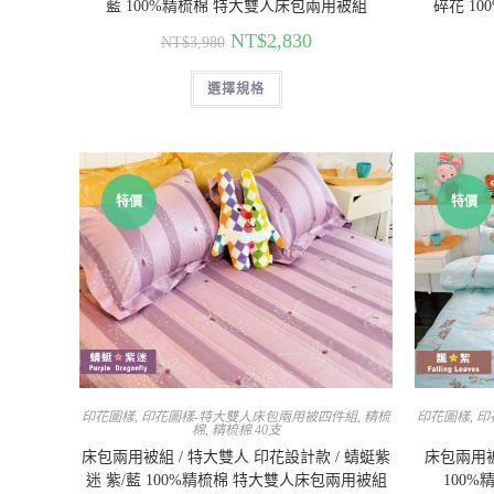
藍 100%精梳棉 特大雙人床包兩用被組
碎花 1
NT$
2,830
NT$
3,980
選擇規格
特價
特價
印花圖樣
,
印花圖樣-特大雙人床包兩用被四件組
,
精梳
印花圖樣
,
印
棉
,
精梳棉 40支
床包兩用被組 / 特大雙人 印花設計款 / 蜻蜓紫
床包兩用被
迷 紫/藍 100%精梳棉 特大雙人床包兩用被組
100