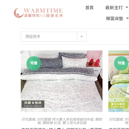
首頁
最新主打
彈簧床墊
預設排序
特價
特價
印花圖樣
,
印花圖樣-特大雙人床包兩用被四件組
,
精梳
印花圖樣
,
印
棉
,
精梳棉 40支
,
雙人特大床包組
棉