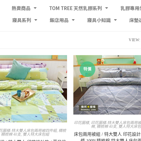
熱賣商品
TOM TREE 天然乳膠系列
乳膠專用
寢具系列
飯店用品
寢具小知識
床墊
VIEW:
特價
印花圖樣
,
印花圖樣-特大雙人床包兩用
棉
,
精梳棉 40支
,
雙人特大床
花圖樣-特大雙人床包兩用被四件組
,
精梳
床包兩用被組 / 特大雙人 印花設計款
,
精梳棉 40支
,
雙人特大床包組
條 100%精梳棉 特大雙人床包