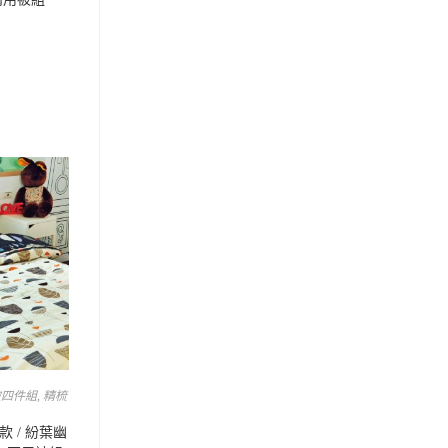
被四件組
,
精梳
 / 紛葉幽