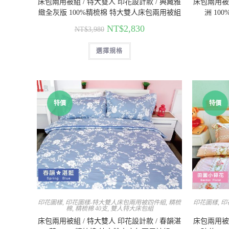
床包兩用被組 / 特大雙人 印花設計款 / 典藏雅
床包兩用被組
緻全灰版 100%精梳棉 特大雙人床包兩用被組
洲 10
NT$
2,830
NT$
3,980
選擇規格
特價
特價
印花圖樣
,
印花圖樣-特大雙人床包兩用被四件組
,
精梳
印花圖樣
,
印
棉
,
精梳棉 40支
,
雙人特大床包組
床包兩用被組 / 特大雙人 印花設計款 / 春韻湛
床包兩用被組