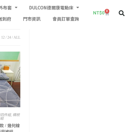
外布套
DULCON德爾康電動床
0
NT$
0
送到府
門市資訊
會員訂單查詢
12
24
ALL
被四件組
,
精梳
包組
 / 幾何線
兩用被組