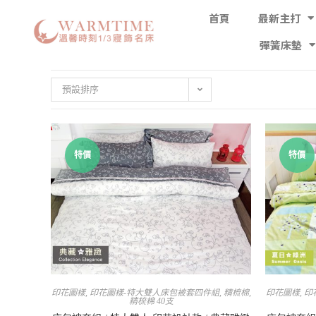
首頁
最新主打
彈簧床墊
預設排序
特價
特價
印花圖樣
,
印花圖樣-特大雙人床包被套四件組
,
精梳棉
,
印花圖樣
,
印
精梳棉 40支