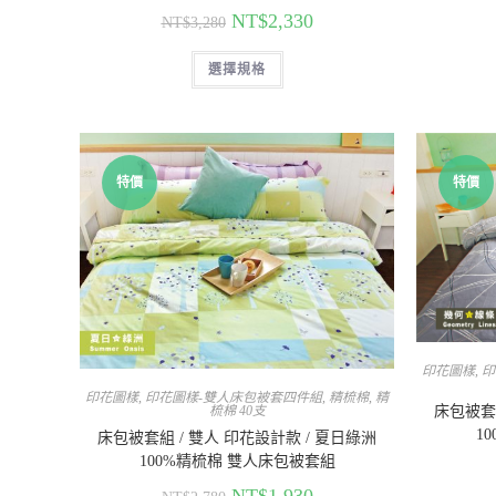
NT$
2,330
NT$
3,280
選擇規格
特價
特價
印花圖樣
,
印
印花圖樣
,
印花圖樣-雙人床包被套四件組
,
精梳棉
,
精
床包被套組
梳棉 40支
1
床包被套組 / 雙人 印花設計款 / 夏日綠洲
100%精梳棉 雙人床包被套組