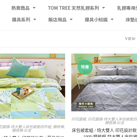
熱賣商品
TOM TREE 天然乳膠系列
乳膠專用
寢具系列
飯店用品
寢具小知識
床墊
VIEW:
特價
印花圖樣
,
印花圖樣-特大雙人床包被套
精梳棉 40支
花圖樣-特大雙人床包被套四件組
,
精梳棉
,
床包被套組 / 特大雙人 印花設計款 
精梳棉 40支
100%精梳棉 特大雙人床包