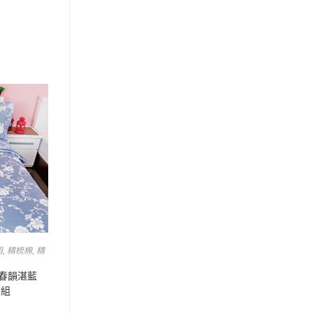
組
,
精梳棉
,
精
 春韻湛藍
套組