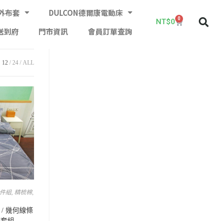
外布套
DULCON德爾康電動床
0
NT$
0
送到府
門市資訊
會員訂單查詢
12
24
ALL
四件組
,
精梳棉
,
/ 幾何線條
被套組