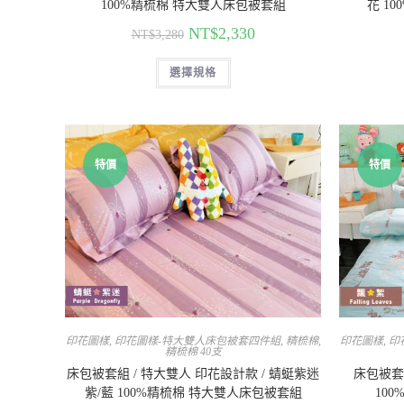
100%精梳棉 特大雙人床包被套組
花 1
NT$
2,330
NT$
3,280
選擇規格
特價
特價
印花圖樣
,
印花圖樣-特大雙人床包被套四件組
,
精梳棉
,
印花圖樣
,
印
精梳棉 40支
床包被套組 / 特大雙人 印花設計款 / 蜻蜓紫迷
床包被套組
紫/藍 100%精梳棉 特大雙人床包被套組
10