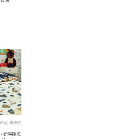
四件組
,
精梳棉
,
/ 紛葉幽境