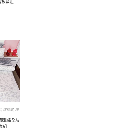
床包被套組
組
,
精梳棉
,
精
典藏雅緻全灰
被套組