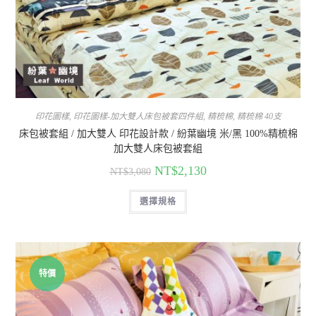
印花圖樣
,
印花圖樣-加大雙人床包被套四件組
,
精梳棉
,
精梳棉 40支
床包被套組 / 加大雙人 印花設計款 / 紛葉幽境 米/黑 100%精梳棉
加大雙人床包被套組
NT$
2,130
NT$
3,080
選擇規格
特價