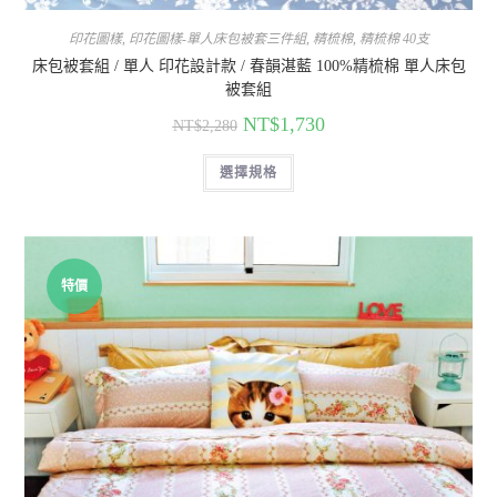
印花圖樣
,
印花圖樣-單人床包被套三件組
,
精梳棉
,
精梳棉 40支
床包被套組 / 單人 印花設計款 / 春韻湛藍 100%精梳棉 單人床包
被套組
NT$
1,730
NT$
2,280
選擇規格
特價