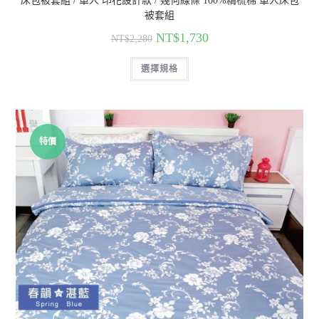
床包被套組 / 單人 印花設計款 / 幾何線條 100%精梳棉 單人床包
被套組
NT$
1,730
NT$
2,280
選擇規格
特價