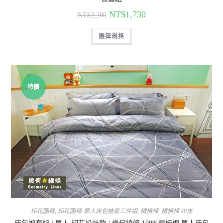
NT$
1,730
NT$
2,280
選擇規格
特價
印花圖樣
,
印花圖樣-單人床包被套三件組
,
精梳棉
,
精梳棉 40支