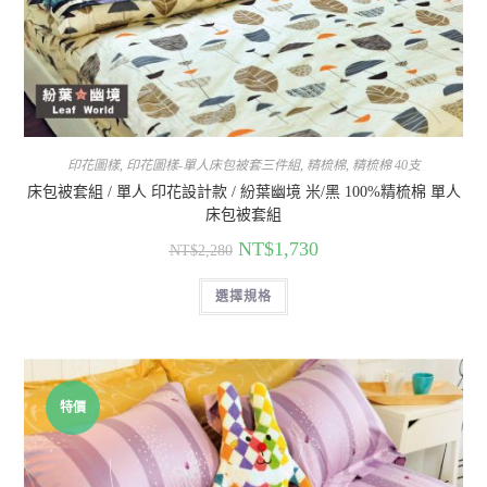
印花圖樣
,
印花圖樣-單人床包被套三件組
,
精梳棉
,
精梳棉 40支
床包被套組 / 單人 印花設計款 / 紛葉幽境 米/黑 100%精梳棉 單人
床包被套組
NT$
1,730
NT$
2,280
選擇規格
特價