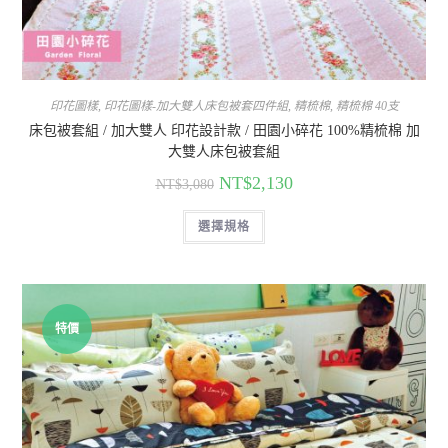
印花圖樣
,
印花圖樣-加大雙人床包被套四件組
,
精梳棉
,
精梳棉 40支
床包被套組 / 加大雙人 印花設計款 / 田園小碎花 100%精梳棉 加
大雙人床包被套組
NT$
2,130
NT$
3,080
選擇規格
特價