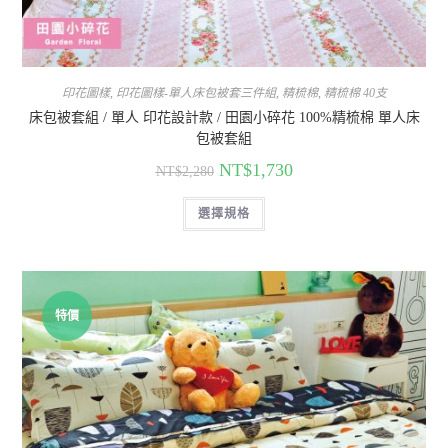
印花圖樣
,
印花圖樣-單人床包被套三件組
,
精梳棉
,
精梳棉 40支
床包被套組 / 單人 印花設計款 / 田園小碎花 100%精梳棉 單人床
包被套組
NT$
1,730
NT$
2,280
選擇規格
特價