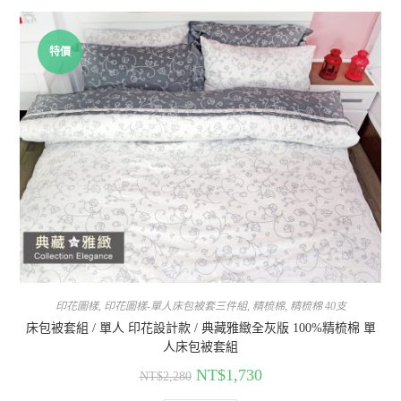
特價
印花圖樣
,
印花圖樣-單人床包被套三件組
,
精梳棉
,
精梳棉 40支
床包被套組 / 單人 印花設計款 / 典藏雅緻全灰版 100%精梳棉 單
人床包被套組
NT$
1,730
NT$
2,280