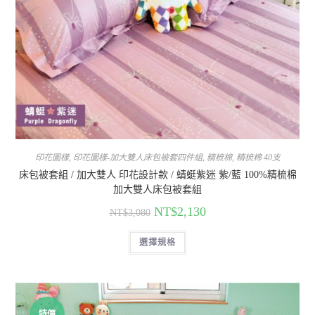
印花圖樣
,
印花圖樣-加大雙人床包被套四件組
,
精梳棉
,
精梳棉 40支
床包被套組 / 加大雙人 印花設計款 / 蜻蜓紫迷 紫/藍 100%精梳棉
加大雙人床包被套組
NT$
2,130
NT$
3,080
選擇規格
特價