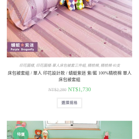
印花圖樣
,
印花圖樣-單人床包被套三件組
,
精梳棉
,
精梳棉 40支
床包被套組 / 單人 印花設計款 / 蜻蜓紫迷 紫/藍 100%精梳棉 單人
床包被套組
NT$
1,730
NT$
2,280
選擇規格
特價