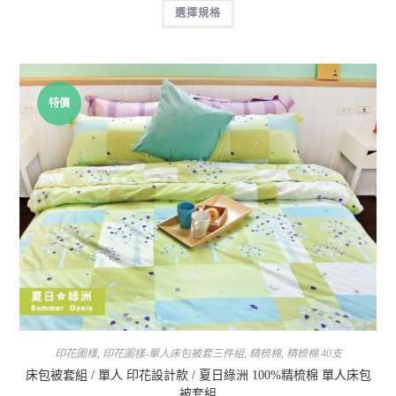
選擇規格
特價
印花圖樣
,
印花圖樣-單人床包被套三件組
,
精梳棉
,
精梳棉 40支
床包被套組 / 單人 印花設計款 / 夏日綠洲 100%精梳棉 單人床包
被套組