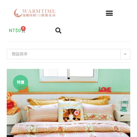
0
NT$
0
預設排序
特價