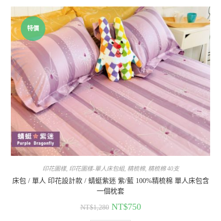
特價
印花圖樣
,
印花圖樣-單人床包組
,
精梳棉
,
精梳棉 40支
床包 / 單人 印花設計款 / 蜻蜓紫迷 紫/藍 100%精梳棉 單人床包含
一個枕套
NT$
750
NT$
1,280