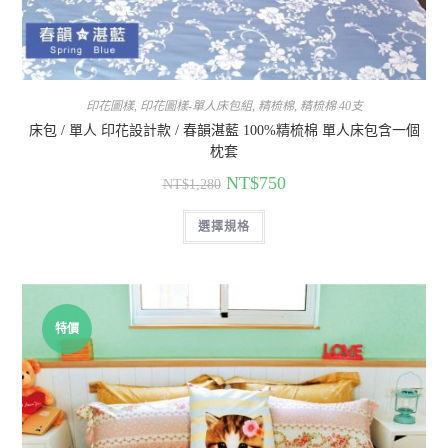
印花圖樣
,
印花圖樣-單人床包組
,
精梳棉
,
精梳棉 40支
床包 / 單人 印花設計款 / 春韻湛藍 100%精梳棉 單人床包含一個
枕套
NT$
750
NT$
1,280
選擇規格
特價