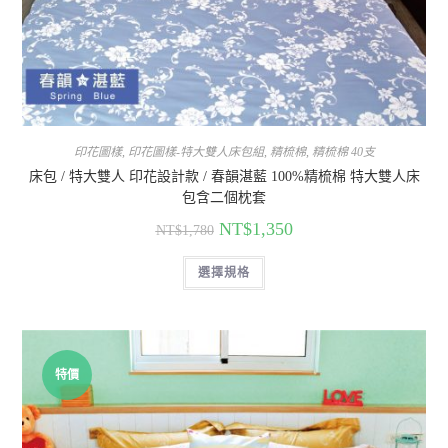
印花圖樣
,
印花圖樣-特大雙人床包組
,
精梳棉
,
精梳棉 40支
床包 / 特大雙人 印花設計款 / 春韻湛藍 100%精梳棉 特大雙人床
包含二個枕套
NT$
1,350
NT$
1,780
選擇規格
特價