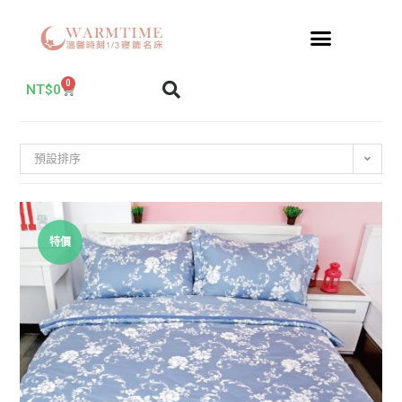
0
NT$
0
預設排序
特價