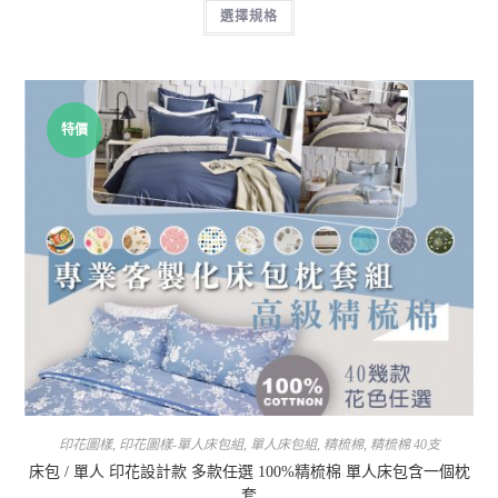
選擇規格
特價
印花圖樣
,
印花圖樣-單人床包組
,
單人床包組
,
精梳棉
,
精梳棉 40支
床包 / 單人 印花設計款 多款任選 100%精梳棉 單人床包含一個枕
套