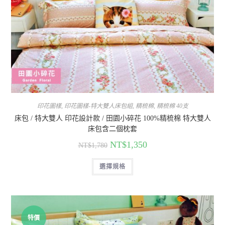
印花圖樣
,
印花圖樣-特大雙人床包組
,
精梳棉
,
精梳棉 40支
床包 / 特大雙人 印花設計款 / 田園小碎花 100%精梳棉 特大雙人
床包含二個枕套
NT$
1,350
NT$
1,780
選擇規格
特價