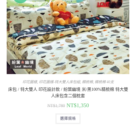
印花圖樣
,
印花圖樣-特大雙人床包組
,
精梳棉
,
精梳棉 40支
床包 / 特大雙人 印花設計款 / 紛葉幽境 米/黑100%精梳棉 特大雙
人床包含二個枕套
NT$
1,350
NT$
1,780
選擇規格