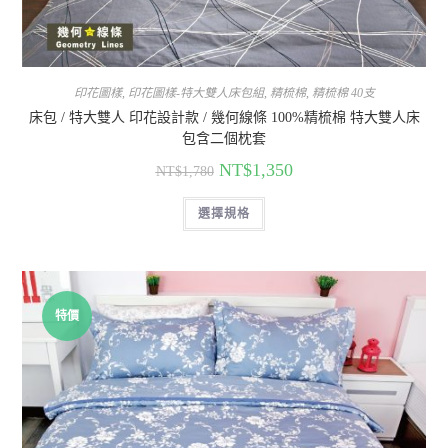
印花圖樣
,
印花圖樣-特大雙人床包組
,
精梳棉
,
精梳棉 40支
床包 / 特大雙人 印花設計款 / 幾何線條 100%精梳棉 特大雙人床
包含二個枕套
NT$
1,350
NT$
1,780
選擇規格
特價