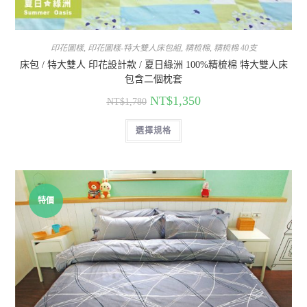
印花圖樣
,
印花圖樣-特大雙人床包組
,
精梳棉
,
精梳棉 40支
床包 / 特大雙人 印花設計款 / 夏日綠洲 100%精梳棉 特大雙人床
包含二個枕套
NT$
1,350
NT$
1,780
選擇規格
特價