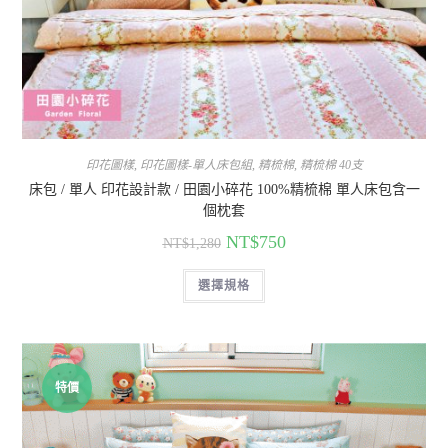
印花圖樣
,
印花圖樣-單人床包組
,
精梳棉
,
精梳棉 40支
床包 / 單人 印花設計款 / 田園小碎花 100%精梳棉 單人床包含一
個枕套
NT$
750
NT$
1,280
選擇規格
特價