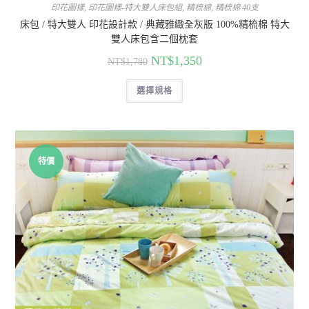
印花圖樣
,
印花圖樣-特大雙人床包組
,
精梳棉
,
精梳棉 40支
床包 / 特大雙人 印花設計款 / 典藏雅緻全灰版 100%精梳棉 特大
雙人床包含二個枕套
NT$
1,350
NT$
1,780
選擇規格
特價