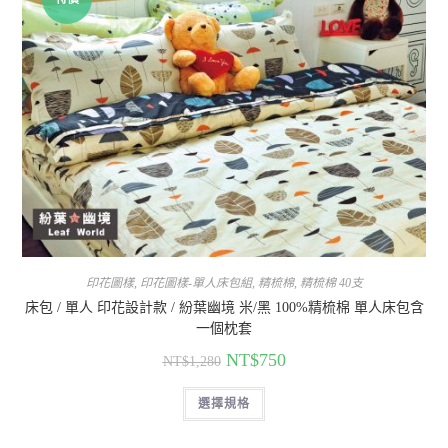
印花圖樣
,
印花圖樣-單人床包組
,
精梳棉
,
精梳棉 40支
床包 / 單人 印花設計款 / 紛葉幽境 米/黑 100%精梳棉 單人床包含
一個枕套
NT$
750
NT$
1,280
選擇規格