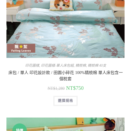
印花圖樣
,
印花圖樣-單人床包組
,
精梳棉
,
精梳棉 40支
床包 / 單人 印花設計款 / 田園小碎花 100%精梳棉 單人床包含一
個枕套
NT$
750
NT$
1,280
選擇規格
特價