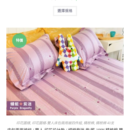
選擇規格
特價
印花圖樣
,
印花圖樣-雙人床包兩用被四件組
,
精梳棉
,
精梳棉 40支