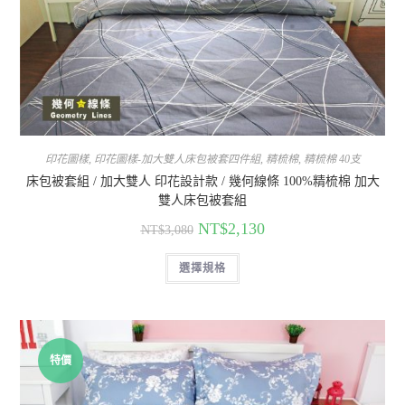
印花圖樣
,
印花圖樣-加大雙人床包被套四件組
,
精梳棉
,
精梳棉 40支
床包被套組 / 加大雙人 印花設計款 / 幾何線條 100%精梳棉 加大
雙人床包被套組
NT$
2,130
NT$
3,080
選擇規格
特價