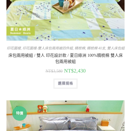
印花圖樣
,
印花圖樣-雙人床包兩用被四件組
,
精梳棉
,
精梳棉 40支
,
雙人床包組
床包兩用被組 / 雙人 印花設計款 / 夏日綠洲 100%精梳棉 雙人床
包兩用被組
NT$
2,430
NT$
3,580
選擇規格
特價