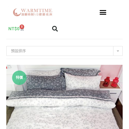
0
NT$
0
預設排序
特價