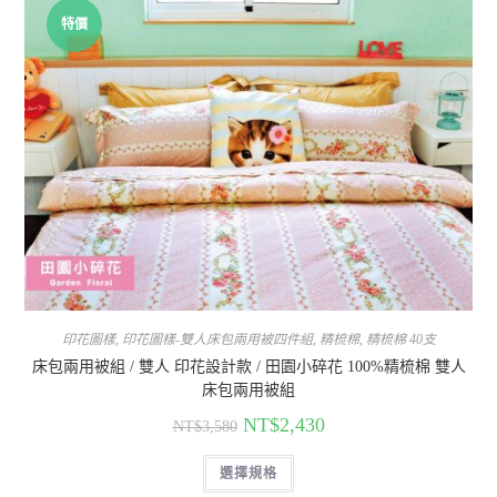
特價
印花圖樣
,
印花圖樣-雙人床包兩用被四件組
,
精梳棉
,
精梳棉 40支
床包兩用被組 / 雙人 印花設計款 / 田園小碎花 100%精梳棉 雙人
床包兩用被組
NT$
2,430
NT$
3,580
選擇規格