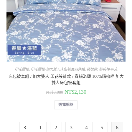
印花圖樣
,
印花圖樣-加大雙人床包被套四件組
,
精梳棉
,
精梳棉 40支
床包被套組 / 加大雙人 印花設計款 / 春韻湛藍 100%精梳棉 加大
雙人床包被套組
NT$
2,130
NT$
3,080
選擇規格
1
2
3
4
5
6