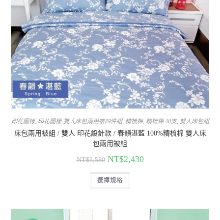
印花圖樣
,
印花圖樣-雙人床包兩用被四件組
,
精梳棉
,
精梳棉 40支
,
雙人床包組
床包兩用被組 / 雙人 印花設計款 / 春韻湛藍 100%精梳棉 雙人床
包兩用被組
NT$
2,430
NT$
3,580
選擇規格