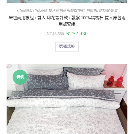
印花圖樣
,
印花圖樣-雙人床包兩用被四件組
,
精梳棉
,
精梳棉 40支
床包兩用被組 / 雙人 印花設計款 / 飄絮 100%精梳棉 雙人床包兩
用被套組
NT$
2,430
NT$
3,580
選擇規格
特價