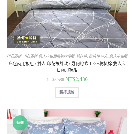
印花圖樣
,
印花圖樣-雙人床包兩用被四件組
,
精梳棉
,
精梳棉 40支
,
雙人床包組
床包兩用被組 / 雙人 印花設計款 / 幾何線條 100%精梳棉 雙人床
包兩用被組
NT$
2,430
NT$
3,580
選擇規格
特價