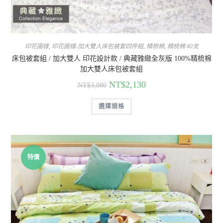
印花圖樣
,
印花圖樣-加大雙人床包被套四件組
,
精梳棉
,
精梳棉 40支
床包被套組 / 加大雙人 印花設計款 / 典藏雅緻全灰版 100%精梳棉
加大雙人床包被套組
NT$
2,130
NT$
3,080
選擇規格
特價