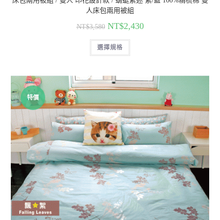
床包兩用被組 / 雙人 印花設計款 / 蜻蜓紫迷 紫/藍 100%精梳棉 雙
人床包兩用被組
NT$
2,430
NT$
3,580
選擇規格
特價