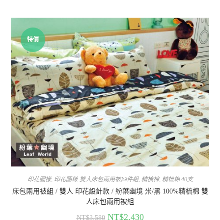
特價
印花圖樣
,
印花圖樣-雙人床包兩用被四件組
,
精梳棉
,
精梳棉 40支
床包兩用被組 / 雙人 印花設計款 / 紛葉幽境 米/黑 100%精梳棉 雙
人床包兩用被組
NT$
2,430
NT$
3,580