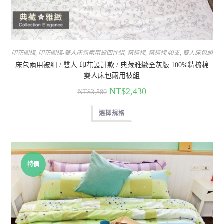
印花圖樣
,
印花圖樣-雙人床包兩用被四件組
,
精梳棉
,
精梳棉 40支
,
雙人床包組
床包兩用被組 / 雙人 印花設計款 / 典藏雅緻全灰版 100%精梳棉
雙人床包兩用被組
NT$
2,430
NT$
3,580
選擇規格
特價