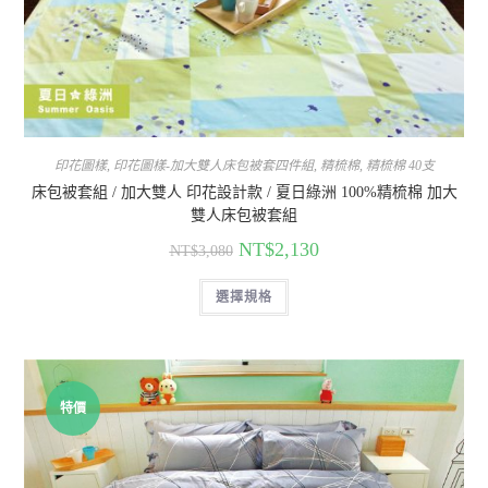
印花圖樣
,
印花圖樣-加大雙人床包被套四件組
,
精梳棉
,
精梳棉 40支
床包被套組 / 加大雙人 印花設計款 / 夏日綠洲 100%精梳棉 加大
雙人床包被套組
NT$
2,130
NT$
3,080
選擇規格
特價