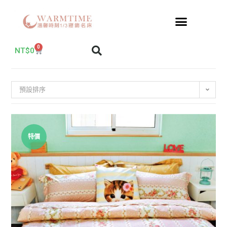
0
NT$
0
預設排序
特價