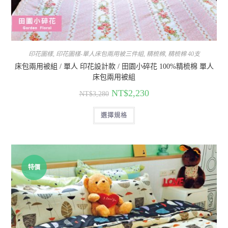
印花圖樣
,
印花圖樣-單人床包兩用被三件組
,
精梳棉
,
精梳棉 40支
床包兩用被組 / 單人 印花設計款 / 田園小碎花 100%精梳棉 單人
床包兩用被組
NT$
2,230
NT$
3,280
選擇規格
特價