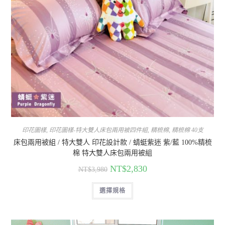
印花圖樣
,
印花圖樣-特大雙人床包兩用被四件組
,
精梳棉
,
精梳棉 40支
床包兩用被組 / 特大雙人 印花設計款 / 蜻蜓紫迷 紫/藍 100%精梳
棉 特大雙人床包兩用被組
NT$
2,830
NT$
3,980
選擇規格