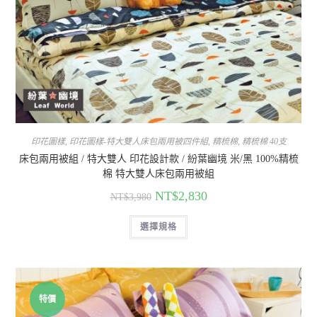
印花圖樣
,
印花圖樣-特大雙人床包兩用被四件組
,
精梳棉
,
精梳棉 40支
床包兩用被組 / 特大雙人 印花設計款 / 紛葉幽境 米/黑 100%精梳
棉 特大雙人床包兩用被組
NT$
2,830
NT$
3,980
選擇規格
特價