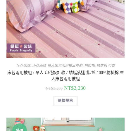
印花圖樣
,
印花圖樣-單人床包兩用被三件組
,
精梳棉
,
精梳棉 40支
床包兩用被組 / 單人 印花設計款 / 蜻蜓紫迷 紫/藍 100%精梳棉 單
人床包兩用被組
NT$
2,230
NT$
3,280
選擇規格
特價