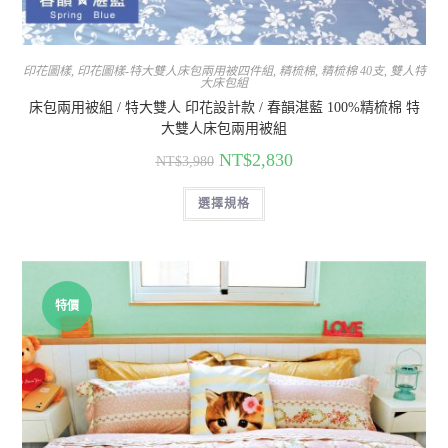
印花圖樣
,
印花圖樣-特大雙人床包兩用被四件組
,
精梳棉
,
精梳棉 40支
,
雙人特
大床包組
床包兩用被組 / 特大雙人 印花設計款 / 春韻湛藍 100%精梳棉 特
大雙人床包兩用被組
NT$
2,830
NT$
3,980
選擇規格
特價