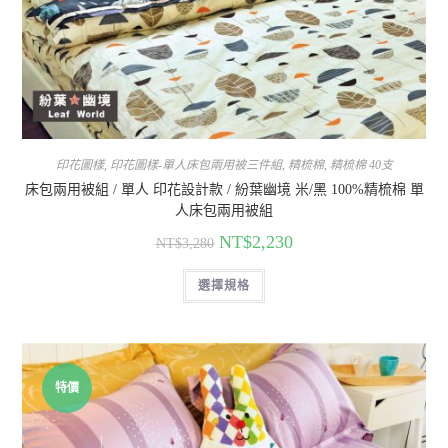
印花圖樣
,
印花圖樣-單人床包兩用被三件組
,
精梳棉
,
精梳棉 40支
床包兩用被組 / 單人 印花設計款 / 紛葉幽境 米/黑 100%精梳棉 單
人床包兩用被組
NT$
2,230
NT$
3,280
選擇規格
特價