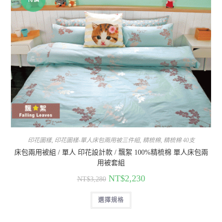
印花圖樣
,
印花圖樣-單人床包兩用被三件組
,
精梳棉
,
精梳棉 40支
床包兩用被組 / 單人 印花設計款 / 飄絮 100%精梳棉 單人床包兩
用被套組
NT$
2,230
NT$
3,280
選擇規格