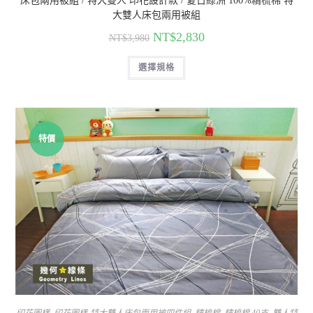
床包兩用被組 / 特大雙人 印花設計款 / 夏日綠洲 100%精梳棉 特
大雙人床包兩用被組
NT$
2,830
NT$
3,980
選擇規格
特價
印花圖樣
,
印花圖樣-特大雙人床包兩用被四件組
,
精梳棉
,
精梳棉 40支
,
雙人特