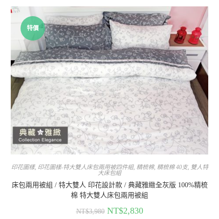
特價
印花圖樣
,
印花圖樣-特大雙人床包兩用被四件組
,
精梳棉
,
精梳棉 40支
,
雙人特
大床包組
床包兩用被組 / 特大雙人 印花設計款 / 典藏雅緻全灰版 100%精梳
棉 特大雙人床包兩用被組
NT$
2,830
NT$
3,980