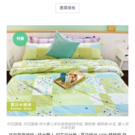
選擇規格
特價
印花圖樣
,
印花圖樣-特大雙人床包兩用被四件組
,
精梳棉
,
精梳棉 40支
,
雙人特
大床包組