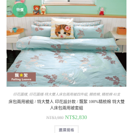
特價
印花圖樣
,
印花圖樣-特大雙人床包兩用被四件組
,
精梳棉
,
精梳棉 40支
床包兩用被組 / 特大雙人 印花設計款 / 飄絮 100%精梳棉 特大雙
人床包兩用被套組
NT$
2,830
NT$
3,980
選擇規格