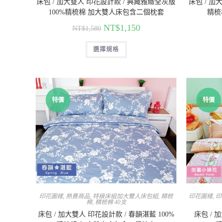
床包 / 加大雙人 印花設計款 / 典藏雅緻全灰版
床包 / 加
100%精梳棉 加大雙人床包含二個枕套
精梳
NT$
1,150
NT$
1,580
選擇規格
特價
特價
印花圖樣
,
熱賣商品
,
特級床組加大雙人床包組
,
精梳
印花圖樣
,
印
棉
,
精梳棉 40支
床包 / 加大雙人 印花設計款 / 春韻湛藍 100%
床包 / 