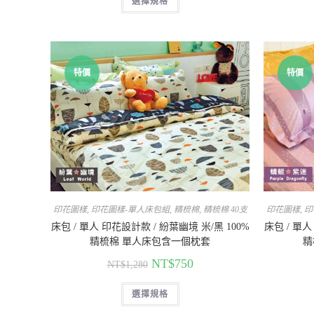
選擇規格
特價
特價
印花圖樣
,
印花圖樣-單人床包組
,
精梳棉
,
精梳棉 40支
印花圖樣
,
印
床包 / 單人 印花設計款 / 紛葉幽境 米/黑 100%
床包 / 單人
精梳棉 單人床包含一個枕套
精
NT$
750
NT$
1,280
選擇規格