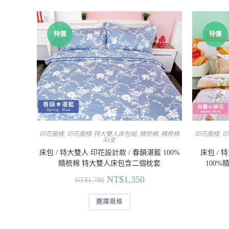
特價
特價
印花圖樣
,
印花圖樣-特大雙人床包組
,
精梳棉
,
精梳棉
印花圖樣
,
印
40支
床包 / 特大雙人 印花設計款 / 春韻湛藍 100%
床包 / 
精梳棉 特大雙人床包含二個枕套
100
NT$
1,350
NT$
1,780
選擇規格