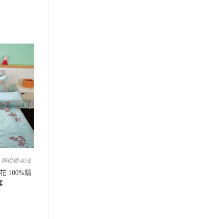
,
精梳棉 40支
花 100%精
套