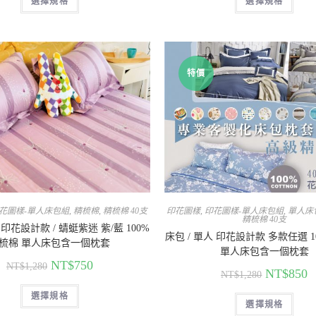
選擇規格
選擇規格
特價
花圖樣-單人床包組
,
精梳棉
,
精梳棉 40支
印花圖樣
,
印花圖樣-單人床包組
,
單人床
精梳棉 40支
 印花設計款 / 蜻蜓紫迷 紫/藍 100%
床包 / 單人 印花設計款 多款任選 
梳棉 單人床包含一個枕套
單人床包含一個枕套
NT$
750
NT$
1,280
NT$
850
NT$
1,280
選擇規格
選擇規格