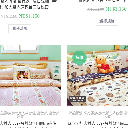
大雙人 印花設計款 / 夏日綠洲 100%
棉 加大雙人床包含二個枕套
NT$
1,150
NT$
1,580
NT$
1,150
NT$
1,580
選擇規格
選擇規格
特價
花圖樣-加大雙人床包組
,
精梳棉
,
精梳棉
印花圖樣
,
印花圖樣-加大雙人床包組
,
精
40支
40支
加大雙人 印花設計款 / 田園小碎花
床包 / 加大雙人 印花設計款 / 紛