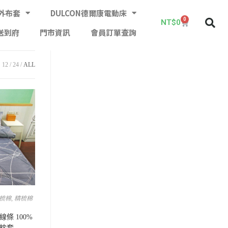
外布套
DULCON德爾康電動床
0
NT$
0
送到府
門市資訊
會員訂單查詢
12
24
ALL
梳棉
,
精梳棉
線條 100%
個枕套