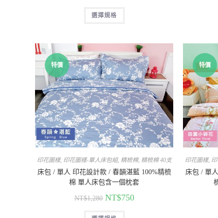
選擇規格
特價
特價
印花圖樣
,
印花圖樣-單人床包組
,
精梳棉
,
精梳棉 40支
印花圖樣
,
印
床包 / 單人 印花設計款 / 春韻湛藍 100%精梳
床包 / 單
棉 單人床包含一個枕套
NT$
750
NT$
1,280