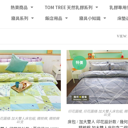
熱賣商品
TOM TREE 天然乳膠系列
乳膠專用
寢具系列
飯店用品
寢具小知識
床墊
VIEW:
特價
印花圖樣
,
印花圖樣-加大雙人床包組
,
精
40支
花圖樣-加大雙人床包組
,
精梳棉
,
精梳棉
床包 / 加大雙人 印花設計款 / 幾何
40支
精梳棉 加大雙人床包含二