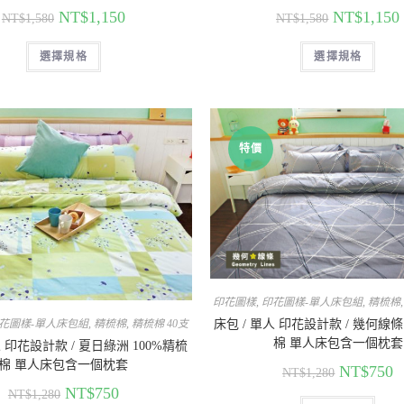
NT$
1,150
NT$
1,150
NT$
1,580
NT$
1,580
選擇規格
選擇規格
特價
印花圖樣
,
印花圖樣-單人床包組
,
精梳棉
床包 / 單人 印花設計款 / 幾何線條
花圖樣-單人床包組
,
精梳棉
,
精梳棉 40支
棉 單人床包含一個枕套
人 印花設計款 / 夏日綠洲 100%精梳
棉 單人床包含一個枕套
NT$
750
NT$
1,280
NT$
750
NT$
1,280