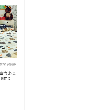
梳棉
,
精梳棉
葉幽境 米/黑
二個枕套