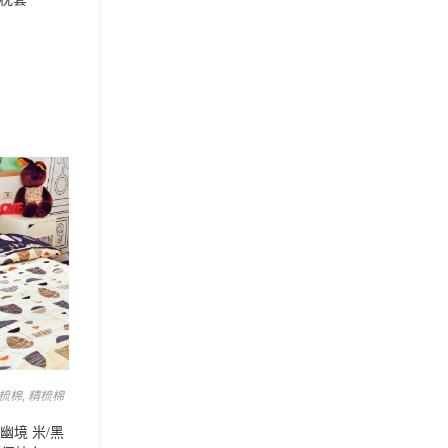
梳棉
,
精梳棉
葉幽境 米/黑