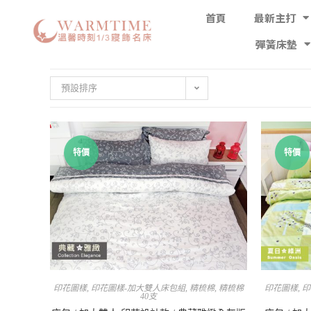
首頁
最新主打
彈簧床墊
預設排序
特價
特價
印花圖樣
,
印花圖樣-加大雙人床包組
,
精梳棉
,
精梳棉
印花圖樣
,
印
40支