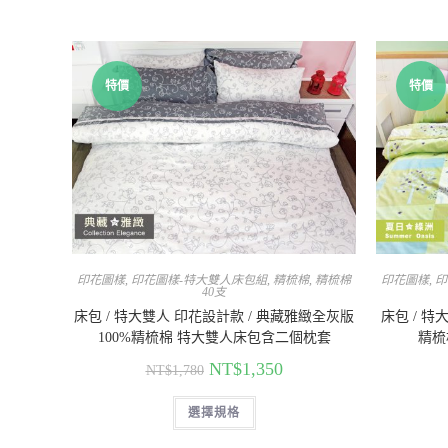
特價
特價
印花圖樣
,
印花圖樣-特大雙人床包組
,
精梳棉
,
精梳棉
印花圖樣
,
印
40支
床包 / 特大雙人 印花設計款 / 典藏雅緻全灰版
床包 / 特
100%精梳棉 特大雙人床包含二個枕套
精梳
NT$
1,350
NT$
1,780
選擇規格