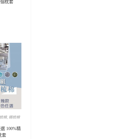
二個枕套
梳棉
,
精梳棉
選 100%精
枕套