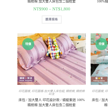
精梳棉 加大雙人床包含二個枕套
100
NT$
900
–
NT$
1,800
選擇規格
特價
特價
印花圖樣
,
印花圖樣-加大雙人床包組
,
精梳棉
,
精梳棉
印花圖樣
,
印
40支
床包 / 加大雙人 印花設計款 / 蜻蜓紫迷 100%
床包 / 加
精梳棉 加大雙人床包含二個枕套
棉