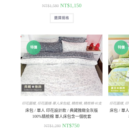
NT$
1,150
NT$
1,580
選擇規格
特價
特價
印花圖樣
,
印花圖樣-單人床包組
,
精梳棉
,
精梳棉 40支
印花圖樣
,
印
床包 / 單人 印花設計款 / 典藏雅緻全灰版
床包 / 單
100%精梳棉 單人床包含一個枕套
NT$
750
NT$
1,280