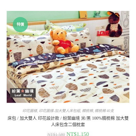
特價
印花圖樣
,
印花圖樣-加大雙人床包組
,
精梳棉
,
精梳棉 40支
床包 / 加大雙人 印花設計款 / 紛葉幽境 米/黑 100%精梳棉 加大雙
人床包含二個枕套
NT$
1,150
NT$
1,580