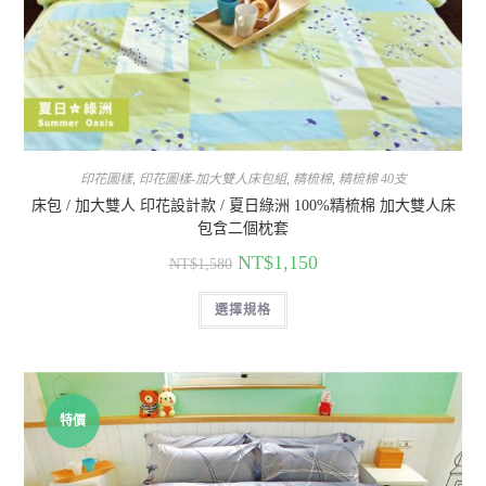
印花圖樣
,
印花圖樣-加大雙人床包組
,
精梳棉
,
精梳棉 40支
床包 / 加大雙人 印花設計款 / 夏日綠洲 100%精梳棉 加大雙人床
包含二個枕套
NT$
1,150
NT$
1,580
選擇規格
特價