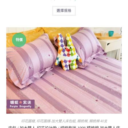
選擇規格
特價
印花圖樣
,
印花圖樣-加大雙人床包組
,
精梳棉
,
精梳棉 40支