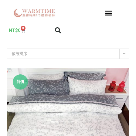
0
NT$
0
預設排序
特價