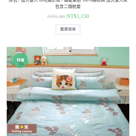
床包 / 加大雙人 印花設計款 / 蜻蜓紫迷 100%精梳棉 加大雙人床
包含二個枕套
NT$
1,150
NT$
1,580
選擇規格
特價