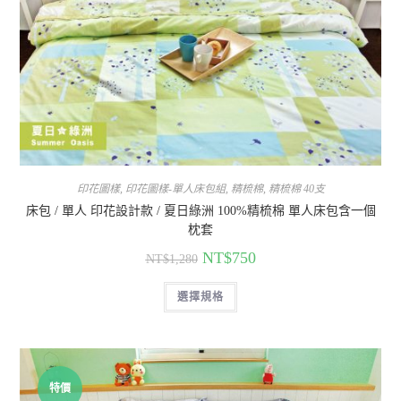
印花圖樣
,
印花圖樣-單人床包組
,
精梳棉
,
精梳棉 40支
床包 / 單人 印花設計款 / 夏日綠洲 100%精梳棉 單人床包含一個
枕套
NT$
750
NT$
1,280
選擇規格
特價