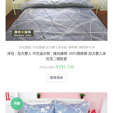
印花圖樣
,
印花圖樣-加大雙人床包組
,
精梳棉
,
精梳棉 40支
床包 / 加大雙人 印花設計款 / 幾何線條 100%精梳棉 加大雙人床
包含二個枕套
NT$
1,150
NT$
1,580
選擇規格
特價