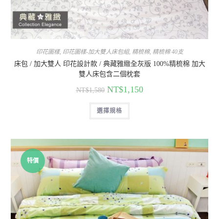
印花圖樣
,
印花圖樣-加大雙人床包組
,
精梳棉
,
精梳棉 40支
床包 / 加大雙人 印花設計款 / 典藏雅緻全灰版 100%精梳棉 加大
雙人床包含二個枕套
NT$
1,150
NT$
1,580
選擇規格
特價