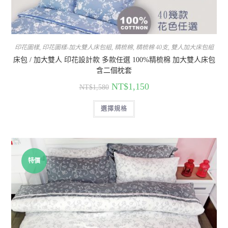
印花圖樣
,
印花圖樣-加大雙人床包組
,
精梳棉
,
精梳棉 40支
,
雙人加大床包組
床包 / 加大雙人 印花設計款 多款任選 100%精梳棉 加大雙人床包
含二個枕套
NT$
1,150
NT$
1,580
選擇規格
特價