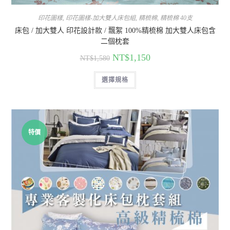
印花圖樣
,
印花圖樣-加大雙人床包組
,
精梳棉
,
精梳棉 40支
床包 / 加大雙人 印花設計款 / 飄絮 100%精梳棉 加大雙人床包含
二個枕套
NT$
1,150
NT$
1,580
選擇規格
特價