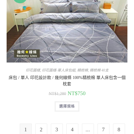
印花圖樣
,
印花圖樣-單人床包組
,
精梳棉
,
精梳棉 40支
床包 / 單人 印花設計款 / 幾何線條 100%精梳棉 單人床包含一個
枕套
NT$
750
NT$
1,280
選擇規格
1
2
3
4
...
7
8