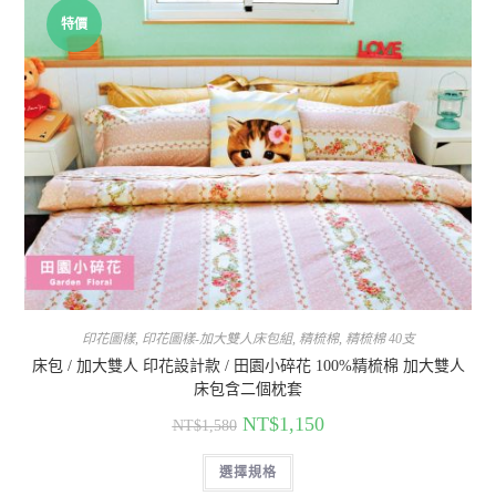
特價
印花圖樣
,
印花圖樣-加大雙人床包組
,
精梳棉
,
精梳棉 40支
床包 / 加大雙人 印花設計款 / 田園小碎花 100%精梳棉 加大雙人
床包含二個枕套
NT$
1,150
NT$
1,580
選擇規格