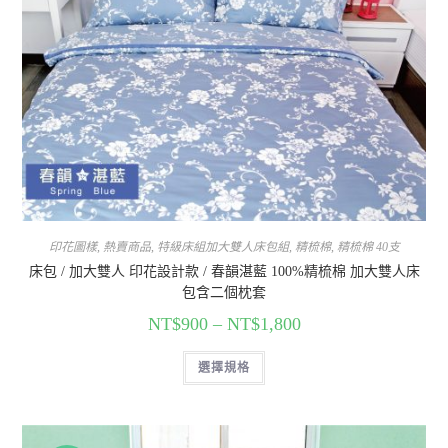
印花圖樣
,
熱賣商品
,
特級床組加大雙人床包組
,
精梳棉
,
精梳棉 40支
床包 / 加大雙人 印花設計款 / 春韻湛藍 100%精梳棉 加大雙人床
包含二個枕套
NT$
900
–
NT$
1,800
選擇規格