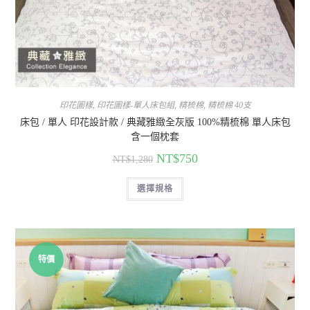
印花圖樣
,
印花圖樣-單人床包組
,
精梳棉
,
精梳棉 40支
床包 / 單人 印花設計款 / 典藏雅緻全灰版 100%精梳棉 單人床包
含一個枕套
NT$
750
NT$
1,280
選擇規格
特價