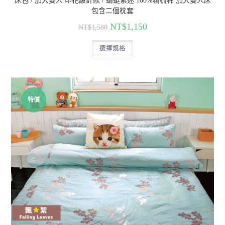
床包 / 加大雙人 印花設計款 / 蜻蜓紫迷 100%精梳棉 加大雙人床
包含二個枕套
NT$
1,150
NT$
1,580
選擇規格
特價