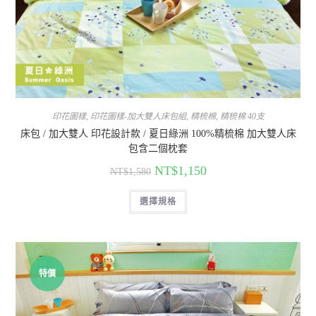
印花圖樣
,
印花圖樣-加大雙人床包組
,
精梳棉
,
精梳棉 40支
床包 / 加大雙人 印花設計款 / 夏日綠洲 100%精梳棉 加大雙人床
包含二個枕套
NT$
1,150
NT$
1,580
選擇規格
特價