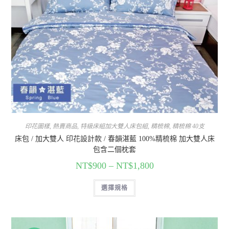
印花圖樣
,
熱賣商品
,
特級床組加大雙人床包組
,
精梳棉
,
精梳棉 40支
床包 / 加大雙人 印花設計款 / 春韻湛藍 100%精梳棉 加大雙人床
包含二個枕套
NT$
900
–
NT$
1,800
選擇規格