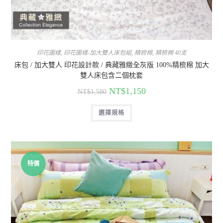
印花圖樣
,
印花圖樣-加大雙人床包組
,
精梳棉
,
精梳棉 40支
床包 / 加大雙人 印花設計款 / 典藏雅緻全灰版 100%精梳棉 加大
雙人床包含二個枕套
NT$
1,150
NT$
1,580
選擇規格
特價