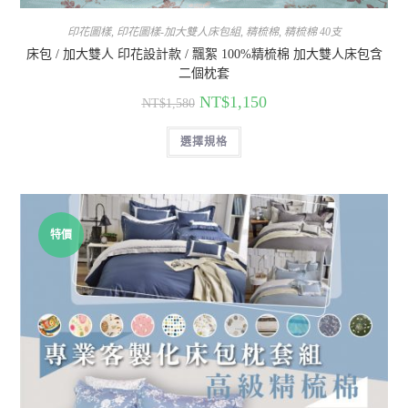
印花圖樣
,
印花圖樣-加大雙人床包組
,
精梳棉
,
精梳棉 40支
床包 / 加大雙人 印花設計款 / 飄絮 100%精梳棉 加大雙人床包含
二個枕套
NT$
1,150
NT$
1,580
選擇規格
特價