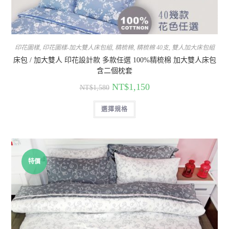
印花圖樣
,
印花圖樣-加大雙人床包組
,
精梳棉
,
精梳棉 40支
,
雙人加大床包組
床包 / 加大雙人 印花設計款 多款任選 100%精梳棉 加大雙人床包
含二個枕套
NT$
1,150
NT$
1,580
選擇規格
特價