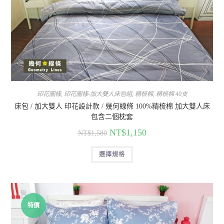
印花圖樣
,
印花圖樣-加大雙人床包組
,
精梳棉
,
精梳棉 40支
床包 / 加大雙人 印花設計款 / 幾何線條 100%精梳棉 加大雙人床
包含二個枕套
NT$
1,150
NT$
1,580
選擇規格
特價