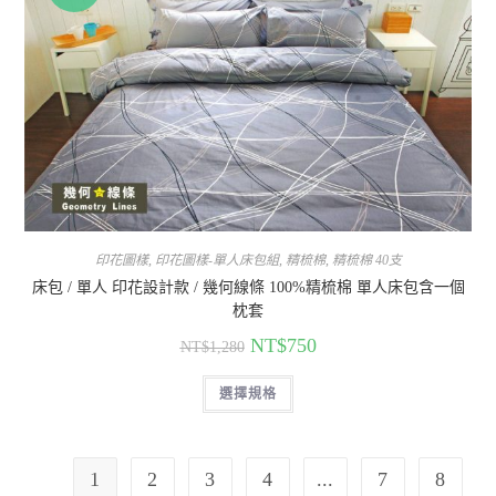
印花圖樣
,
印花圖樣-單人床包組
,
精梳棉
,
精梳棉 40支
床包 / 單人 印花設計款 / 幾何線條 100%精梳棉 單人床包含一個
枕套
NT$
750
NT$
1,280
選擇規格
1
2
3
4
...
7
8