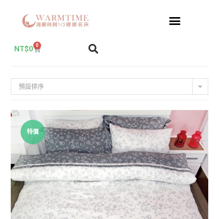
0
NT$
0
預設排序
特價