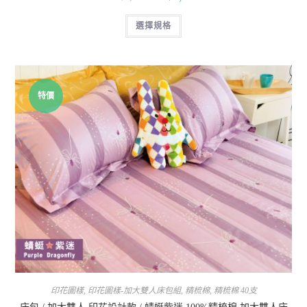
選擇規格
特價
印花圖樣
,
印花圖樣-加大雙人床包組
,
精梳棉
,
精梳棉 40支