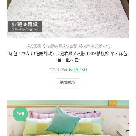
印花圖樣
,
印花圖樣-單人床包組
,
精梳棉
,
精梳棉 40支
床包 / 單人 印花設計款 / 典藏雅緻全灰版 100%精梳棉 單人床包
含一個枕套
NT$
750
NT$
1,280
選擇規格
特價