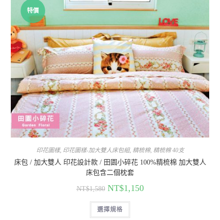
特價
印花圖樣
,
印花圖樣-加大雙人床包組
,
精梳棉
,
精梳棉 40支
床包 / 加大雙人 印花設計款 / 田園小碎花 100%精梳棉 加大雙人
床包含二個枕套
NT$
1,150
NT$
1,580
選擇規格