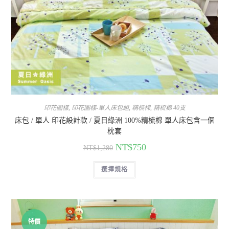
印花圖樣
,
印花圖樣-單人床包組
,
精梳棉
,
精梳棉 40支
床包 / 單人 印花設計款 / 夏日綠洲 100%精梳棉 單人床包含一個
枕套
NT$
750
NT$
1,280
選擇規格
特價