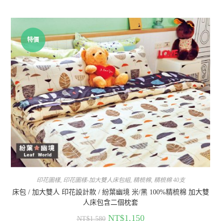
特價
印花圖樣
,
印花圖樣-加大雙人床包組
,
精梳棉
,
精梳棉 40支
床包 / 加大雙人 印花設計款 / 紛葉幽境 米/黑 100%精梳棉 加大雙
人床包含二個枕套
NT$
1,150
NT$
1,580