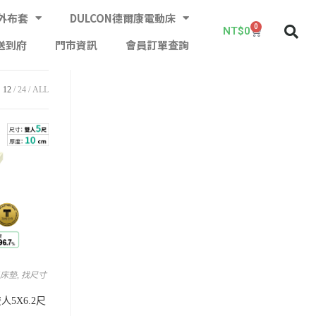
外布套
DULCON德爾康電動床
0
NT$
0
送到府
門市資訊
會員訂單查詢
12
24
ALL
M床墊
,
找尺寸
人5X6.2尺