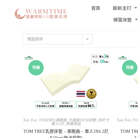
首頁
最新主打
彈簧床墊
預設排序
特價
特價
Tom Tree
,
TOMTREE美眠曲
,
升級版10CM床墊
,
找尺寸
Tom Tree
,
TO
單人3尺
,
熱賣商品
TOM TREE乳膠床墊 – 美眠曲 – 單人3X6.2尺
TOM T
X10cm(無法超取)
3