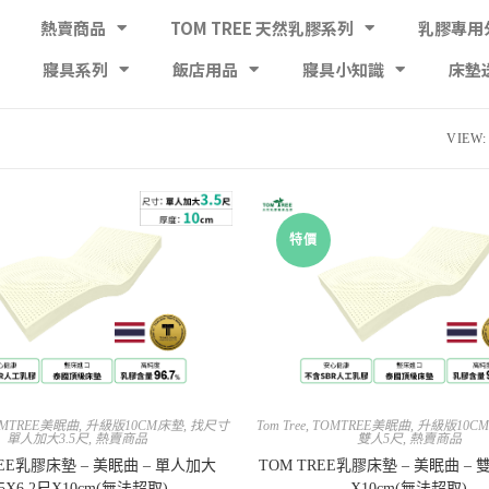
熱賣商品
TOM TREE 天然乳膠系列
乳膠專用
寢具系列
飯店用品
寢具小知識
床墊
VIEW:
特價
MTREE美眠曲
,
升級版10CM床墊
,
找尺寸
Tom Tree
,
TOMTREE美眠曲
,
升級版10C
單人加大3.5尺
,
熱賣商品
雙人5尺
,
熱賣商品
REE乳膠床墊 – 美眠曲 – 單人加大
TOM TREE乳膠床墊 – 美眠曲 – 雙
.5X6.2尺X10cm(無法超取)
X10cm(無法超取)