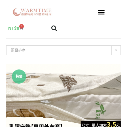
0
NT$
0
預設排序
特價