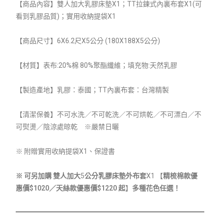
【
商品內容】雙人加大乳膠床墊X1；TT拉鍊式內裏布套
X1
(可
看到乳膠品質)；實用收納提袋X1
【商品尺寸】6
X6.2尺X5
公分
(180X188X5公分)
【材質】表布:20%棉 80%聚酯纖維；填充物:天然乳膠
【製造產地】
乳膠：泰國；TT內裏布套：台灣精製
【清潔保養】
不可水洗／不可乾洗／不可烘乾／不可漂白／不
可熨燙／陰涼處晾乾 ※嚴禁日曬
※ 附贈
實用收納提袋X1、
保證書
※
可另加購 雙人加大
5
公分乳膠床墊外布套
X1
【
精梳棉款優
惠價$1020／天絲款優惠價$1220 起
】
多種花色任選！