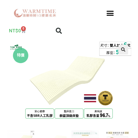
0
NT$
0
特價