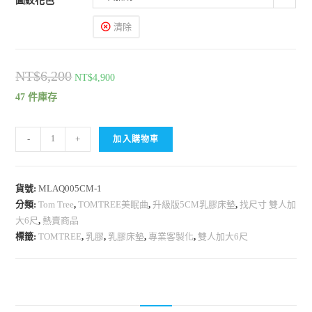
圖紋花色
清除
NT$
6,200
NT$
4,900
47 件庫存
-
+
加入購物車
貨號:
MLAQ005CM-1
分類:
Tom Tree
,
TOMTREE美眠曲
,
升級版5CM乳膠床墊
,
找尺寸 雙人加
大6尺
,
熱賣商品
標籤:
TOMTREE
,
乳膠
,
乳膠床墊
,
專業客製化
,
雙人加大6尺