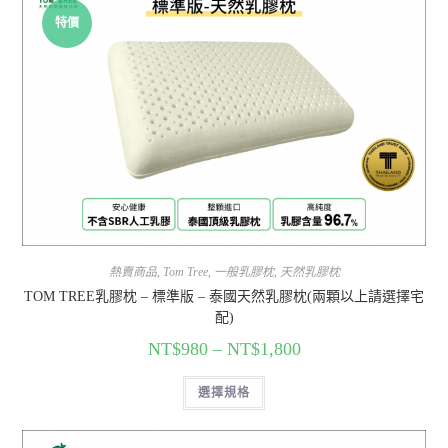
特價
熱賣商品
,
Tom Tree
,
一般乳膠枕
,
天然乳膠枕
TOM TREE乳膠枕 – 標準版 – 泰國天然乳膠枕(兩顆以上請選擇宅
配)
NT$
980
–
NT$
1,800
選擇規格