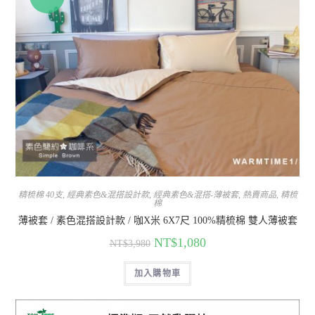
精梳棉 40支
,
經典素色&混搭設計款
,
經典素色&混搭-薄被套
,
熱賣商品
,
精梳
棉
薄被套 / 素色混搭設計款 / 咖X米 6X7尺 100%精梳棉 雙人薄被套
NT$
1,080
NT$
3,980
加入購物車