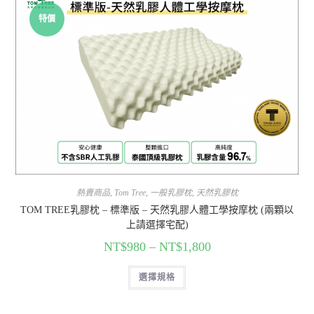
特價
熱賣商品
,
Tom Tree
,
一般乳膠枕
,
天然乳膠枕
TOM TREE乳膠枕 – 標準版 – 天然乳膠人體工學按摩枕 (兩顆以
上請選擇宅配)
NT$
980
–
NT$
1,800
選擇規格