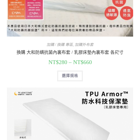
加購 / 換購 專區
,
加購外布套
換購 大和防螨抗菌內裏布套 / 乳膠床墊內裏布套 各尺寸
NT$
280
–
NT$
660
選擇規格