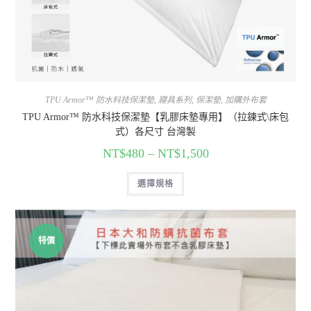
TPU Armor™ 防水科技保潔墊
,
寢具系列
,
保潔墊
,
加購外布套
TPU Armor™ 防水科技保潔墊【乳膠床墊專用】（拉鍊式\床包
式）各尺寸 台灣製
NT$
480
–
NT$
1,500
選擇規格
特價