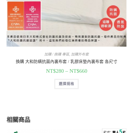
加購 / 換購 專區
,
加購外布套
換購 大和防螨抗菌內裏布套 / 乳膠床墊內裏布套 各尺寸
NT$
280
–
NT$
660
選擇規格
相關商品