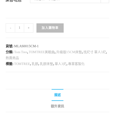
床包-花色
-
+
加入購物車
貨號:
MLAS0015CM-1
分類:
Tom Tree
,
TOMTREE美眠曲
,
升級版15CM床墊
,
找尺寸 單人3尺
,
熱賣商品
標籤:
TOMTREE
,
乳膠
,
乳膠床墊
,
單人3尺
,
專業客製化
描述
額外資訊