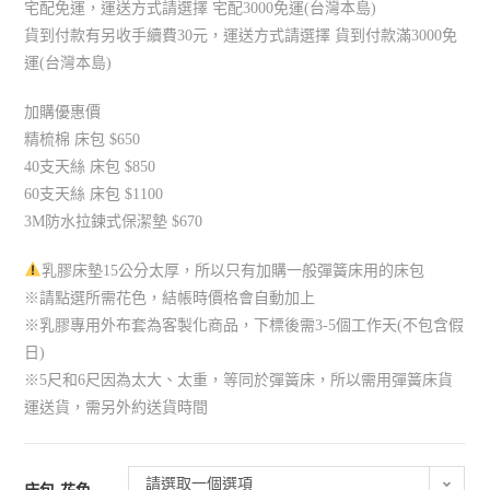
宅配免運，運送方式請選擇 宅配3000免運(台灣本島)
貨到付款有另收手續費30元，運送方式請選擇 貨到付款滿3000免
運(台灣本島)
加購優惠價
精梳棉 床包 $650
40支天絲 床包 $850
60支天絲 床包 $1100
3M防水拉鍊式保潔墊 $670
乳膠床墊15公分太厚，所以只有加購一般彈簧床用的床包
※請點選所需花色，結帳時價格會自動加上
※乳膠專用外布套為客製化商品，下標後需3-5個工作天(不包含假
日)
※5尺和6尺因為太大、太重，等同於彈簧床，所以需用彈簧床貨
運送貨，需另外約送貨時間
請選取一個選項