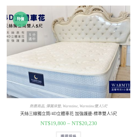
特價
熱賣商品
,
彈簧床墊
,
Warmtime
,
Warmtime雙人5尺
天絲三線獨立筒/4D立體車花 加強護邊-標準雙人5尺
NT$
19,800
–
NT$
20,230
選擇規格