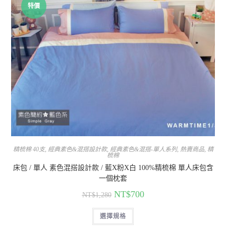
特價
精梳棉 40支
,
經典素色&混搭設計款
,
經典素色&混搭-單人系列
,
熱賣商品
,
精
梳棉
床包 / 單人 素色混搭設計款 / 藍X粉X白 100%精梳棉 單人床包含
一個枕套
NT$
700
NT$
1,280
選擇規格