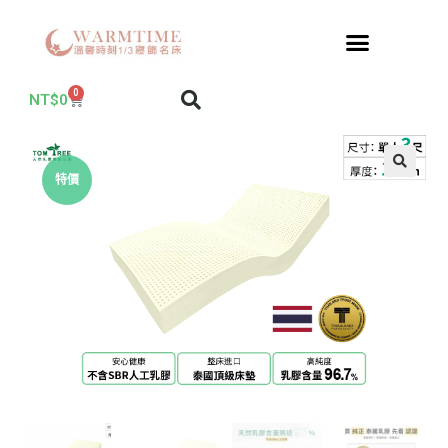
0
NT$
0
特價