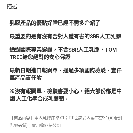
描述
乳膠產品的優點好睡已經不需多介紹了
最重要的是有沒有含對人體有害的SBR人工乳膠
通過國際專業認證，不含SBR人工乳膠，TOM
TREE給您絕對的安心保證
最新日期進口報關單、通過多項國際檢驗、壹仟
萬產品責任險
※沒有報關單、檢驗書要小心，絕大部份都是中
國 人工化學合成乳膠製
。
【商品內容】單人乳膠床墊X1；TT拉鍊式內裏布套X1(可看到
乳膠品質)；實用收納提袋X1