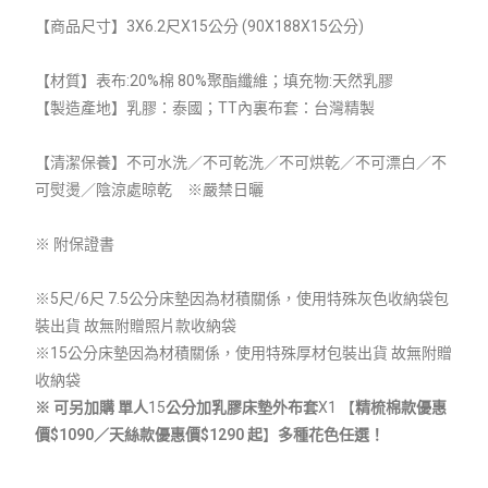
【商品尺寸】3X6.2尺X15公分 (90X188X15公分)
【材質】表布:20%棉 80%聚酯纖維；填充物:天然乳膠
【製造產地】乳膠：泰國；TT內裏布套：台灣精製
【清潔保養】不可水洗／不可乾洗／不可烘乾／不可漂白／不
可熨燙／陰涼處晾乾 ※嚴禁日曬
※ 附保證書
※5尺/6尺 7.5公分床墊因為材積關係，使用特殊灰色收納袋包
裝出貨 故無附贈照片款收納袋
※15公分床墊因為材積關係，使用特殊厚材包裝出貨 故無附贈
收納袋
※ 可另加購 單人
15
公分加乳膠床墊外布套
X1 【
精梳棉款優惠
價$1090／天絲款優惠價$1290 起
】
多種花色任選！