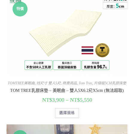
特價
TOMTREE美眠曲
,
找尺寸 雙人5尺
,
熱賣商品
,
Tom Tree
,
升級版5CM乳膠床墊
TOM TREE乳膠床墊 – 美眠曲 – 雙人5X6.2尺X5cm (無法超取)
NT$
3,900
–
NT$
5,550
選擇規格