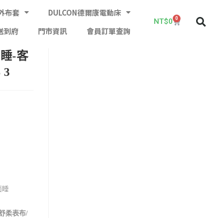
外布套
DULCON德爾康電動床
0
NT$
0
送到府
門市資訊
會員訂單查詢
面睡-客
 3
面睡
舒柔表布/