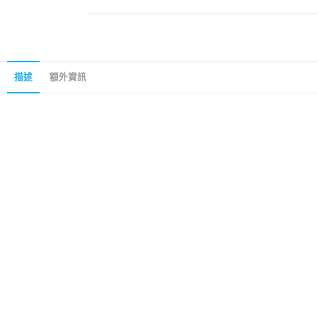
描述
額外資訊