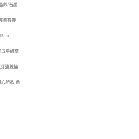
晶紗/石墨
專業客製
/15cm
同五星級高
藍芽連線操
隨心所欲 角
證