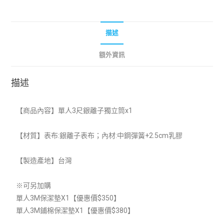
描述
額外資訊
描述
【
商品內容】單人3尺銀離子獨立筒x1
【材質】表布:銀離子表布；內材:中鋼彈簧+2.5cm乳膠
【製造產地】
台灣
※可另加購
單人3M保潔墊
X1
【優惠價$350】
單人3M鋪棉保潔墊
X1
【優惠價$380】