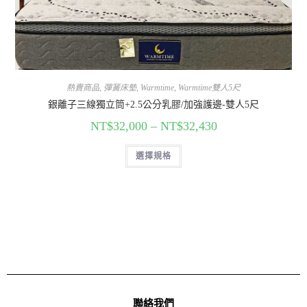
熱賣商品
,
彈簧床墊
,
Warmtime
,
Warmtime雙人5尺
銀離子三線獨立筒+2.5公分乳膠/加強護邊-雙人5尺
NT$
32,000
–
NT$
32,430
選擇規格
聯絡我們