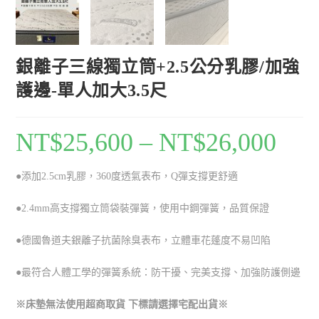
銀離子三線獨立筒+2.5公分乳膠/加強
護邊-單人加大3.5尺
NT$
25,600
–
NT$
26,000
●添加2.5cm乳膠，360度透氣表布，
Q彈支撐更舒適
●2.4mm
高支撐獨立筒袋裝彈簧
，使用中鋼
彈簧
，
品質保證
●德國魯道夫銀離子抗菌除臭表布
，立體車花蓬度不易凹陷
●最符合人體工學的彈簧系統：防干擾、完美支撐
、加強防護側邊
※床墊無法使用超商取貨 下標請選擇宅配出貨※