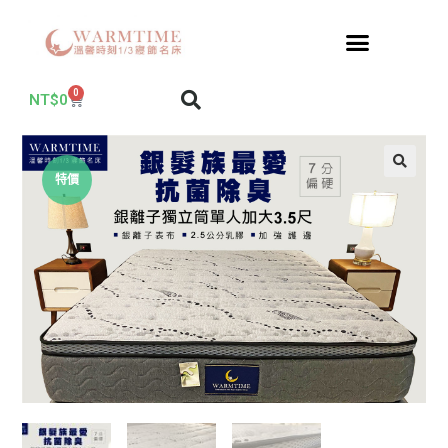
0
NT$
0
特價