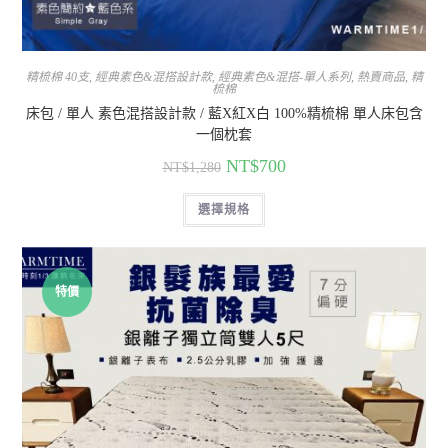
精梳棉 40支
,
經典素色&混搭設計款
,
經典素色&混搭-單人系列
,
熱賣商品
,
精
梳棉
床包 / 單人 素色混搭設計款 / 藍X紅X白 100%精梳棉 單人床包含
一個枕套
NT$
700
NT$
1,280
選擇規格
特價