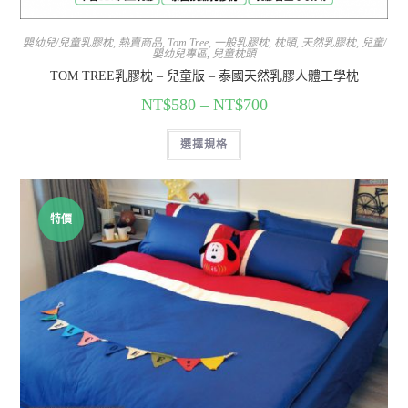
嬰幼兒/兒童乳膠枕
,
熱賣商品
,
Tom Tree
,
一般乳膠枕
,
枕頭
,
天然乳膠枕
,
兒童/
嬰幼兒專區
,
兒童枕頭
TOM TREE乳膠枕 – 兒童版 – 泰國天然乳膠人體工學枕
NT$
580
–
NT$
700
選擇規格
特價