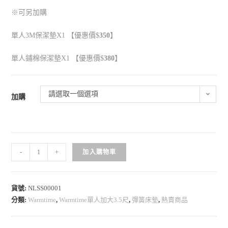
※可另加購
單人3M保潔墊
X1
【優惠價$
350
】
單人鋪棉保潔墊
X1
【優惠價$
380
】
請選取一個選項
加購
-
+
加入購物車
貨號:
NLSS00001
分類:
Warmtime
,
Warmtime單人加大3.5尺
,
彈簧床墊
,
熱賣商品