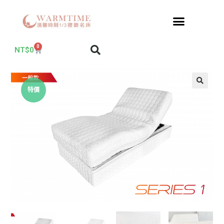
0
NT$
0
特價