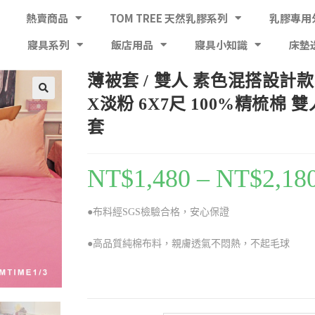
熱賣商品
TOM TREE 天然乳膠系列
乳膠專用
寢具系列
飯店用品
寢具小知識
床墊
薄被套 / 雙人 素色混搭設計款
X淡粉 6X7尺 100%精梳棉 
套
NT$
1,480
–
NT$
2,18
●布料經SGS檢驗合格，安心保證
●高品質純棉布料，親膚透氣不悶熱，不起毛球