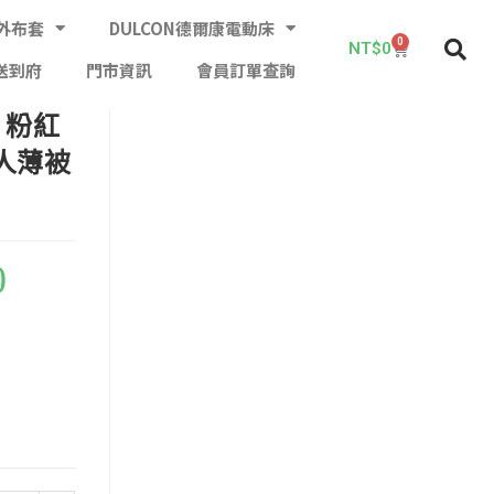
外布套
DULCON德爾康電動床
0
NT$
0
送到府
門市資訊
會員訂單查詢
 粉紅
雙人薄被
0