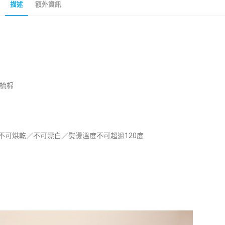
描述
額外資訊
精梳棉
不可烘乾／不可漂白／熨燙溫度不可超過120度