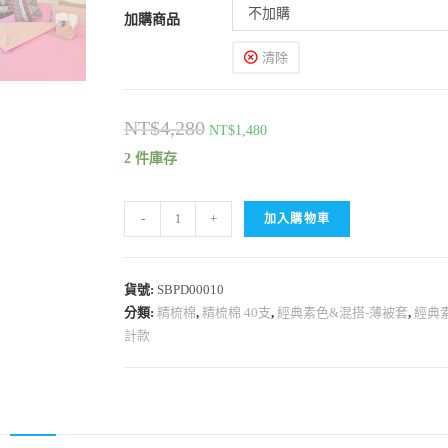
不加購
加購商品
清除
NT$
4,280
NT$
1,480
2 件庫存
-
+
加入購物車
貨號:
SBPD00010
分類:
精梳棉
,
精梳棉 40支
,
經典素色&混搭-薄被套
,
經典
計款