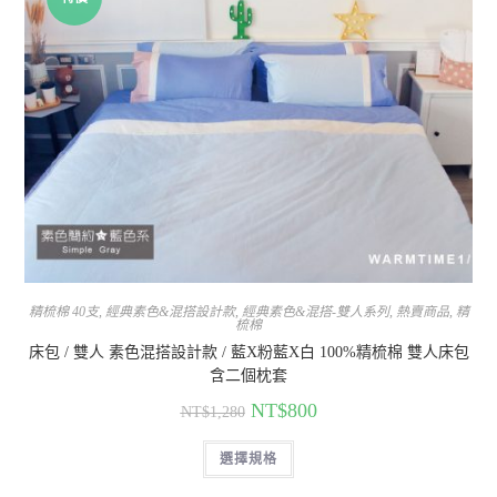
精梳棉 40支
,
經典素色&混搭設計款
,
經典素色&混搭-雙人系列
,
熱賣商品
,
精
梳棉
床包 / 雙人 素色混搭設計款 / 藍X粉藍X白 100%精梳棉 雙人床包
含二個枕套
NT$
800
NT$
1,280
選擇規格