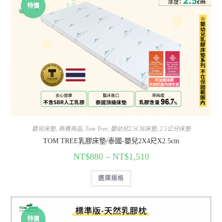
特價
嬰兒床墊
,
熱賣商品
,
Tom Tree
,
嬰幼兒2.5CM床墊
,
2.5公分床墊
TOM TREE乳膠床墊/泰國-嬰兒2X4尺X2.5cm
NT$
880
–
NT$
1,510
選擇規格
特價