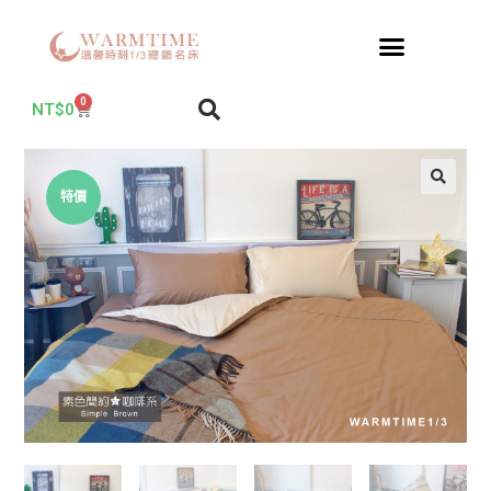
0
NT$
0
特價