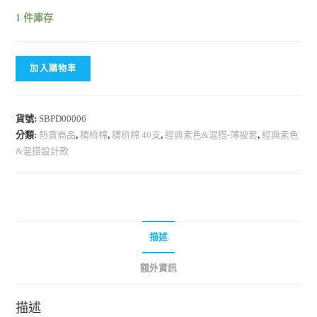
1 件庫存
加入購物車
貨號:
SBPD00006
分類:
熱賣商品
,
精梳棉
,
精梳棉 40支
,
經典素色&混搭-薄被套
,
經典素色
&混搭設計款
描述
額外資訊
描述