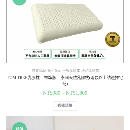
熱賣商品
,
Tom Tree
,
一般乳膠枕
,
天然乳膠枕
TOM TREE乳膠枕 – 標準版 – 泰國天然乳膠枕(兩顆以上請選擇宅
配)
NT$
980
–
NT$
1,800
選擇規格
特價