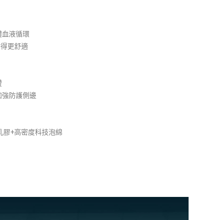
體血液循環
睡得更舒適
證
加強防護側邊
乳膠+
高密度科技泡綿