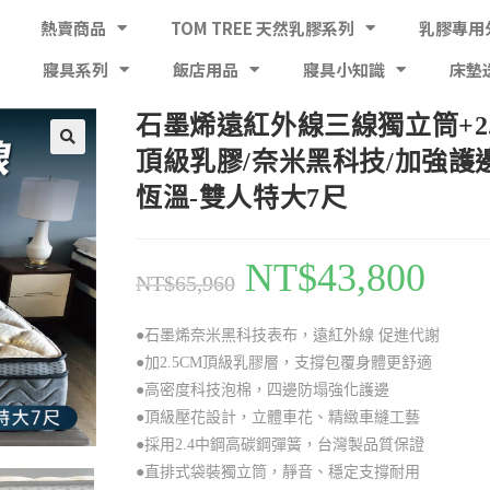
熱賣商品
TOM TREE 天然乳膠系列
乳膠專用
寢具系列
飯店用品
寢具小知識
床墊
石墨烯遠紅外線三線獨立筒+2.
頂級乳膠/奈米黑科技/加強護
恆溫-雙人特大7尺
NT$
43,800
NT$
65,960
●石墨烯奈米黑科技表布，遠紅外線 促進代謝
●加2.5CM頂級乳膠層，支撐包覆身體更舒適
●高密度科技泡棉，四邊防塌強化護邊
●頂級壓花設計，立體車花、精緻車縫工藝
●採用2.4中鋼高碳鋼彈簧，台灣製品質保證
●直排式袋裝獨立筒，靜音、穩定支撐耐用