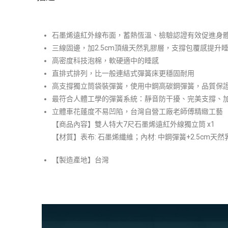
石墨烯遠紅外線布面，蓄熱恆溫、檢驗認證有效促進身
三線固邊，加2.5cm頂級天然乳膠層，支撐包覆感提升
高密度科技泡棉，軟硬適中的睡感
直排式排列，比一般連結式彈簧床更穩固耐用
高支撐獨立筒袋裝彈簧，使用中鋼高碳鋼彈簧，品質保
最符合人體工學的彈簧系統：靜音防干擾、完美支撐、
立體車花蓬度不易凹陷，台灣自營工廠老師傅精緻工藝
【商品內容】雙人特大7尺石墨烯遠紅外線獨立筒 x1
【材質】表布:
石墨烯纖維
；內材: 中鋼彈簧+
2.5cm天然
【製造產地】台灣