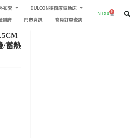
外布套
DULCON德爾康電動床
0
NT$
0
送到府
門市資訊
會員訂單查詢
5CM
邊/蓄熱