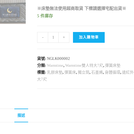
※床墊無法使用超商取貨 下標請選擇宅配出貨※
5 件庫存
-
+
加入購物車
貨號:
NGLK000002
分類:
Warmtime
,
Warmtime雙人特大7尺
,
彈簧床墊
標籤:
乳膠床墊
,
彈簧床
,
獨立筒
,
石墨烯
,
身體循環
,
遠紅外
大7尺
描述