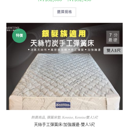
選擇規格
特價
熱賣商品
,
彈簧床墊
,
Kennise
,
Kennise雙人5尺
天絲手工彈簧床/加強護邊-雙人5尺