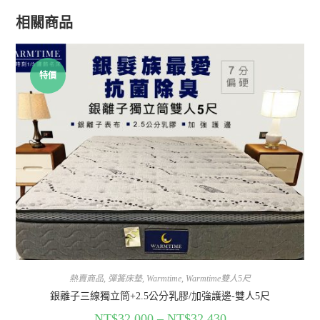
相關商品
特價
熱賣商品
,
彈簧床墊
,
Warmtime
,
Warmtime雙人5尺
銀離子三線獨立筒+2.5公分乳膠/加強護邊-雙人5尺
NT$
32,000
–
NT$
32,430