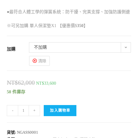
●最符合人體工學的彈簧系統：防干擾、完美支撐
、加強防護側邊
※可另加購 單人保潔墊
X1
【優惠價$
350
】
不加購
加購
清除
NT$
62,000
NT$
33,600
50 件庫存
-
+
加入購物車
貨號:
NGASS0001