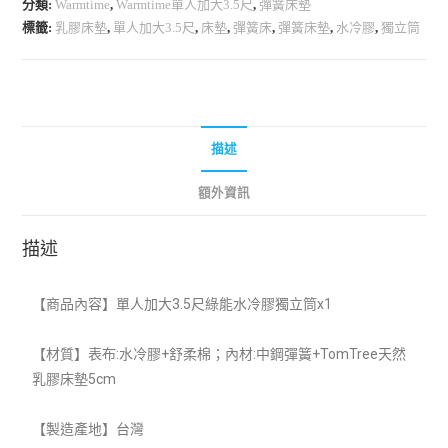
分類:
Warmtime
,
Warmtime單人加大3.5尺
,
彈簧床墊
標籤:
乳膠床墊
,
單人加大3.5尺
,
床墊
,
彈簧床
,
彈簧床墊
,
水冷膠
,
獨立筒
描述
額外資訊
描述
【
商品內容】單人加大3.5尺綠能水冷膠獨立筒x1
【材質】表布:水冷膠+舒柔棉；內材:中鋼彈簧+TomTree天然
乳膠床墊5cm
【製造產地】
台灣