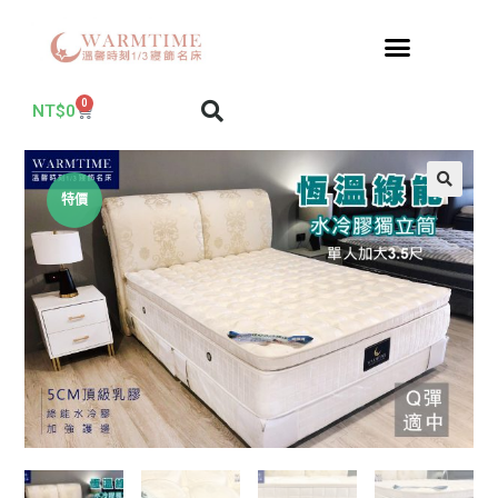
0
NT$
0
特價