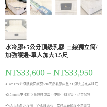
水冷膠+5公分頂級乳膠 三線獨立筒/
加強護邊-單人加大3.5尺
NT$
33,600
–
NT$
33,950
●TomTree升級版雙面護膜5cm天然乳膠床墊
，Q彈支撐完美睡眠
●2.2mm
高支撐獨立筒袋裝彈簧
，使用中鋼
彈簧
，
品質保證
●W.G.E綠能水冷膠
，舒柔綿表布，立體車花蓬度不易凹陷