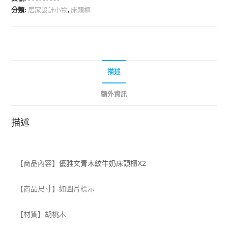
分類:
居家設計小物
,
床頭櫃
描述
額外資訊
描述
【商品內容】
優雅文青木紋牛奶床頭櫃X2
【商品尺寸】如圖片標示
【材質
】胡桃木