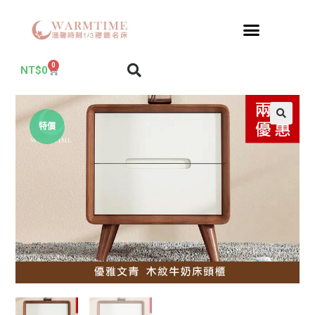
0
NT$
0
特價