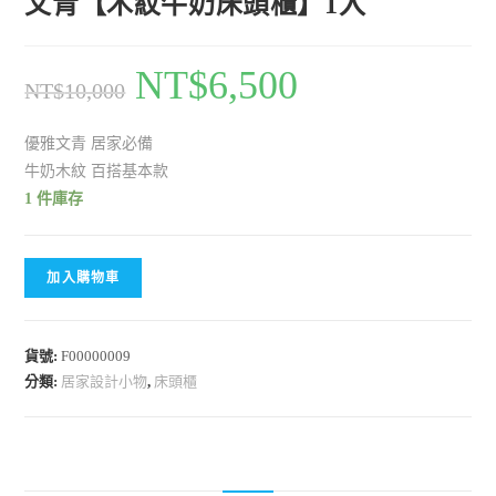
文青【木紋牛奶床頭櫃】1入
NT$
6,500
NT$
10,000
優雅文青 居家必備
牛奶木紋 百搭基本款
1 件庫存
加入購物車
貨號:
F00000009
分類:
居家設計小物
,
床頭櫃