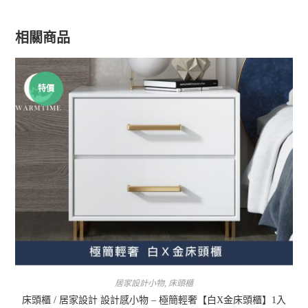
相關商品
特價
居家設計小物
,
床頭櫃
床頭櫃 / 居家設計 設計感小物 – 極簡輕奢【白X金床頭櫃】1入