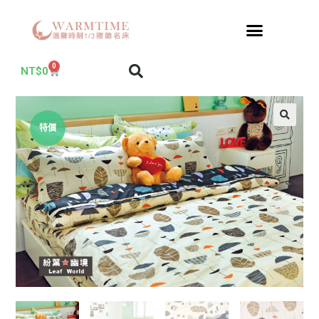
0
NT$
0
特價