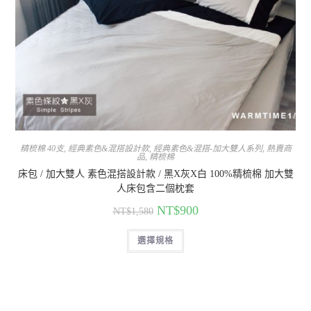
精梳棉 40支
,
經典素色&混搭設計款
,
經典素色&混搭-加大雙人系列
,
熱賣商
品
,
精梳棉
床包 / 加大雙人 素色混搭設計款 / 黑X灰X白 100%精梳棉 加大雙
人床包含二個枕套
NT$
900
NT$
1,580
選擇規格