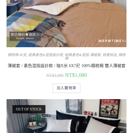
精梳棉 40支
,
經典素色&混搭設計款
,
經典素色&混搭-薄被套
,
熱賣商品
,
精梳
棉
薄被套 / 素色混搭設計款 / 咖X米 6X7尺 100%精梳棉 雙人薄被套
NT$
1,080
NT$
3,980
加入購物車
OUT OF STOCK