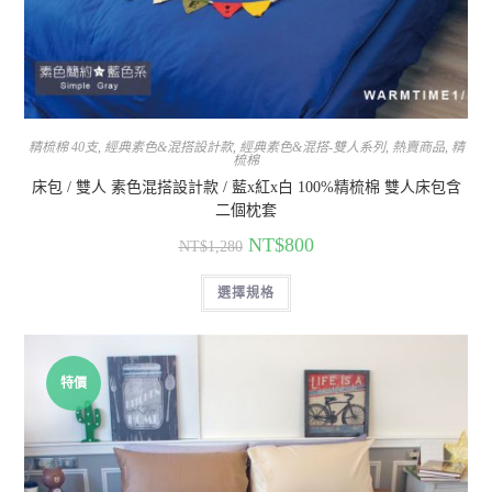
精梳棉 40支
,
經典素色&混搭設計款
,
經典素色&混搭-雙人系列
,
熱賣商品
,
精
梳棉
床包 / 雙人 素色混搭設計款 / 藍x紅x白 100%精梳棉 雙人床包含
二個枕套
NT$
800
NT$
1,280
選擇規格
特價