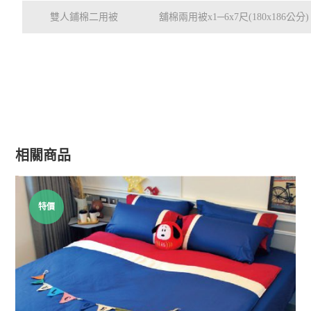
雙人鋪棉二用被
舖棉兩用被x1─6x7尺(180x186公分)
相關商品
特價