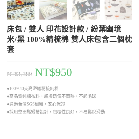
床包 / 雙人 印花設計款 / 紛葉幽境
米/黑 100%精梳棉 雙人床包含二個枕
套
NT$
950
NT$
1,380
●100%40支高密織精梳純棉
●高品質純棉布料，親膚透氣不悶熱，不起毛球
●通過台灣SGS檢驗，安心保證
●採用整圈鬆緊帶設計，包覆性良好，不易鬆脫滑動