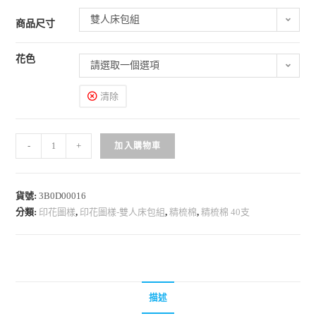
雙人床包組
商品尺寸
花色
請選取一個選項
清除
-
+
加入購物車
貨號:
3B0D00016
分類:
印花圖樣
,
印花圖樣-雙人床包組
,
精梳棉
,
精梳棉 40支
描述