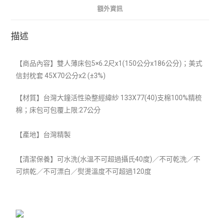
額外資訊
描述
【商品內容】雙人薄床包5×6.2尺x1(150
公分x186公分)；美式
信封枕套 45X70公分x2 (±3%)
【材質】
台灣大鐘活性染整經緯紗 133X77(40)支棉100%精梳
棉；床包可包覆上限:27公分
【產地】台灣精製
【清潔保養】可水洗(水溫不可超過攝氏40度)／不可乾洗／不
可烘乾／不可漂白／熨燙溫度不可超過120度