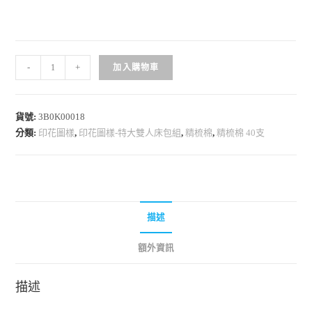
-
+
加入購物車
貨號:
3B0K00018
分類:
印花圖樣
,
印花圖樣-特大雙人床包組
,
精梳棉
,
精梳棉 40支
描述
額外資訊
描述