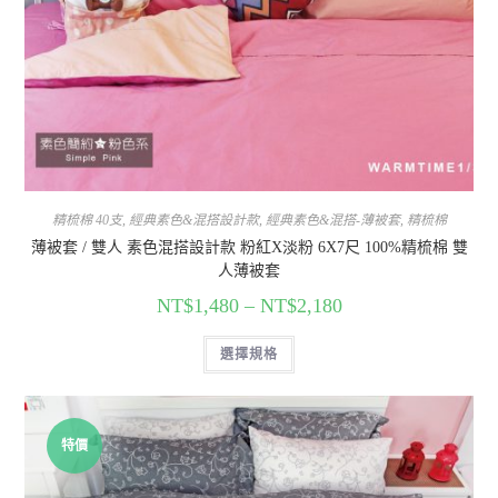
精梳棉 40支
,
經典素色&混搭設計款
,
經典素色&混搭-薄被套
,
精梳棉
薄被套 / 雙人 素色混搭設計款 粉紅X淡粉 6X7尺 100%精梳棉 雙
人薄被套
NT$
1,480
–
NT$
2,180
選擇規格
特價