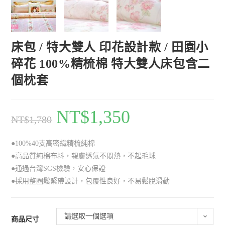
床包 / 特大雙人 印花設計款 / 田園小
碎花 100%精梳棉 特大雙人床包含二
個枕套
NT$
1,350
NT$
1,780
●100%40支高密織精梳純棉
●高品質純棉布料，親膚透氣不悶熱，不起毛球
●通過台灣SGS檢驗，安心保證
●採用整圈鬆緊帶設計，包覆性良好，不易鬆脫滑動
請選取一個選項
商品尺寸