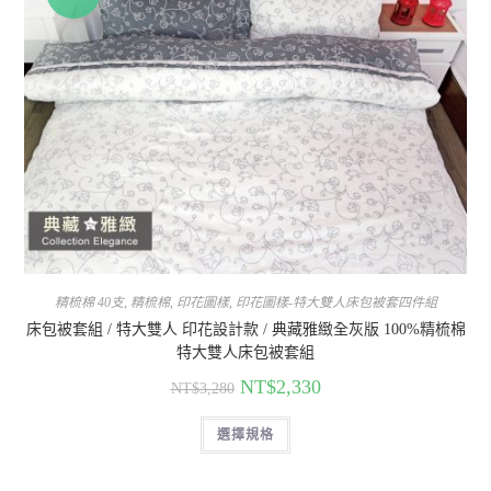
精梳棉 40支
,
精梳棉
,
印花圖樣
,
印花圖樣-特大雙人床包被套四件組
床包被套組 / 特大雙人 印花設計款 / 典藏雅緻全灰版 100%精梳棉
特大雙人床包被套組
NT$
2,330
NT$
3,280
選擇規格