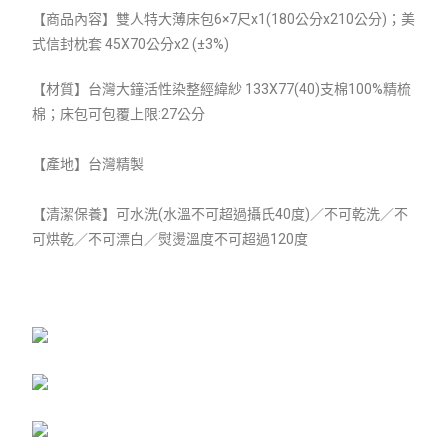
【商品內容】雙人特大薄床包6×7尺x1(180
公分x210公分)；美
式信封枕套 45X70公分x2 (±3%)
【材質】
台灣大鐘活性染整經緯紗 133X77(40)支棉100%精梳
棉；床包可包覆上限:27公分
【產地】台灣精製
【清潔保養】可水洗(水溫不可超過攝氏40度)／不可乾洗／不
可烘乾／不可漂白／熨燙溫度不可超過120度