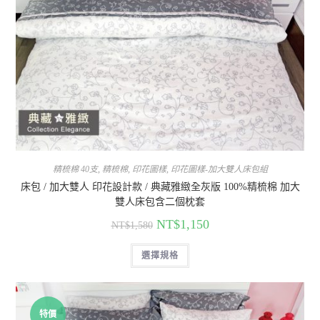
精梳棉 40支
,
精梳棉
,
印花圖樣
,
印花圖樣-加大雙人床包組
床包 / 加大雙人 印花設計款 / 典藏雅緻全灰版 100%精梳棉 加大
雙人床包含二個枕套
NT$
1,150
NT$
1,580
選擇規格
特價