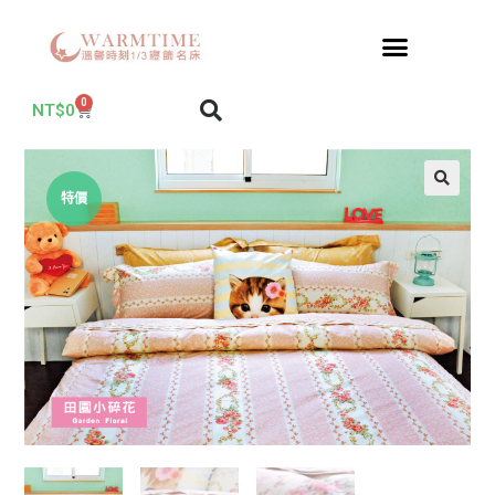
0
NT$
0
特價