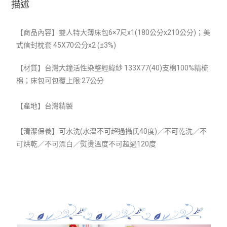
描述
【商品內容】雙人特大薄床包6×7尺x1(180
公分x210公分)；美
式信封枕套 45X70公分x2 (±3%)
【材質】
台灣大鐘活性染整經緯紗 133X77(40)支棉100%精梳
棉；床包可包覆上限:27公分
【產地】台灣精製
【清潔保養】可水洗(水溫不可超過攝氏40度)／不可乾洗／不
可烘乾／不可漂白／熨燙溫度不可超過120度