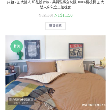
床包 / 加大雙人 印花設計款 / 典藏雅緻全灰版 100%精梳棉 加大
雙人床包含二個枕套
NT$
1,150
NT$
1,580
選擇規格
特價