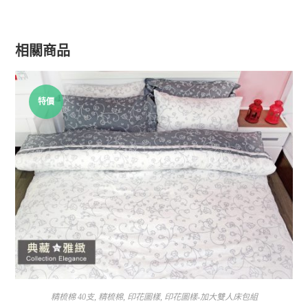
相關商品
特價
精梳棉 40支
,
精梳棉
,
印花圖樣
,
印花圖樣-加大雙人床包組