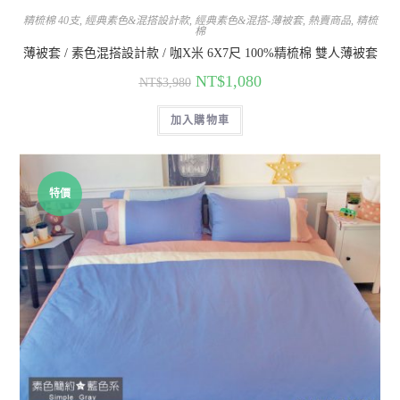
精梳棉 40支
,
經典素色&混搭設計款
,
經典素色&混搭-薄被套
,
熱賣商品
,
精梳
棉
薄被套 / 素色混搭設計款 / 咖X米 6X7尺 100%精梳棉 雙人薄被套
NT$
1,080
NT$
3,980
加入購物車
特價