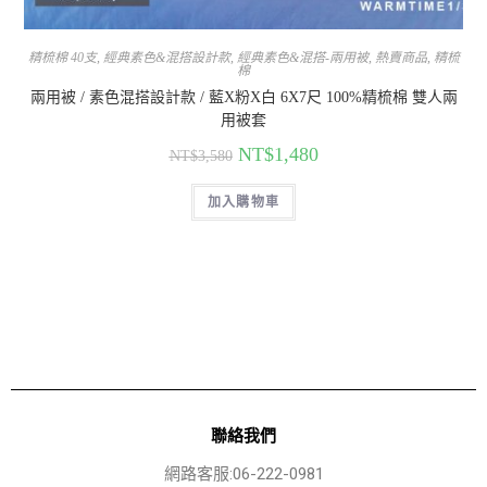
精梳棉 40支
,
經典素色&混搭設計款
,
經典素色&混搭-兩用被
,
熱賣商品
,
精梳
棉
兩用被 / 素色混搭設計款 / 藍X粉X白 6X7尺 100%精梳棉 雙人兩
用被套
NT$
1,480
NT$
3,580
加入購物車
聯絡我們
網路客服:06-222-0981