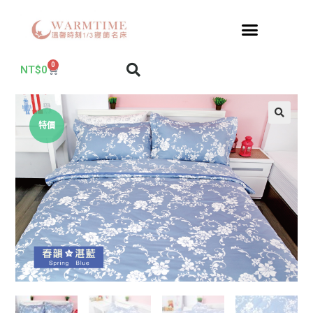
0
NT$
0
特價