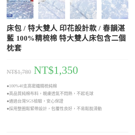
床包 / 特大雙人 印花設計款 / 春韻湛
藍 100%精梳棉 特大雙人床包含二個
枕套
NT$
1,350
NT$
1,780
●100%40支高密織精梳純棉
●高品質純棉布料，親膚透氣不悶熱，不起毛球
●通過台灣SGS檢驗，安心保證
●採用整圈鬆緊帶設計，包覆性良好，不易鬆脫滑動