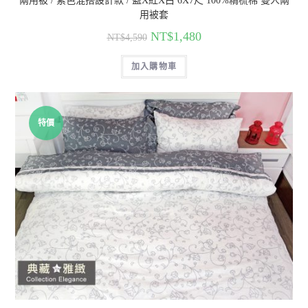
兩用被 / 素色混搭設計款 / 藍X紅X白 6X7尺 100%精梳棉 雙人兩
用被套
NT$
1,480
NT$
4,590
加入購物車
特價