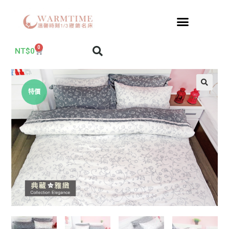
0
NT$
0
特價