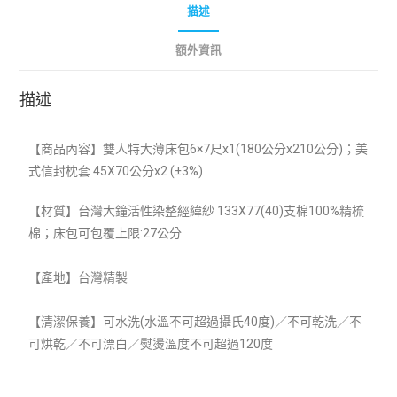
描述
額外資訊
描述
【商品內容】雙人特大薄床包6×7尺x1(180
公分x210公分)；美
式信封枕套 45X70公分x2 (±3%)
【材質】
台灣大鐘活性染整經緯紗 133X77(40)支棉100%精梳
棉；床包可包覆上限:27公分
【產地】台灣精製
【清潔保養】可水洗(水溫不可超過攝氏40度)／不可乾洗／不
可烘乾／不可漂白／熨燙溫度不可超過120度