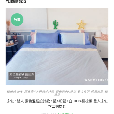
相關商品
特價
精梳棉 40支
,
經典素色&混搭設計款
,
經典素色&混搭-雙人系列
,
熱賣商品
,
精
梳棉
床包 / 雙人 素色混搭設計款 / 藍X粉藍X白 100%精梳棉 雙人床包
含二個枕套