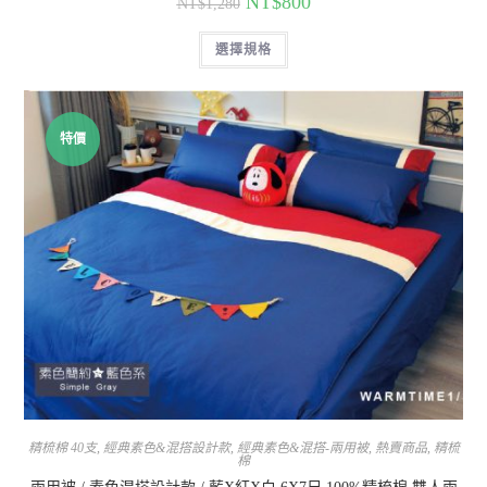
NT$
800
NT$
1,280
選擇規格
特價
精梳棉 40支
,
經典素色&混搭設計款
,
經典素色&混搭-兩用被
,
熱賣商品
,
精梳
棉