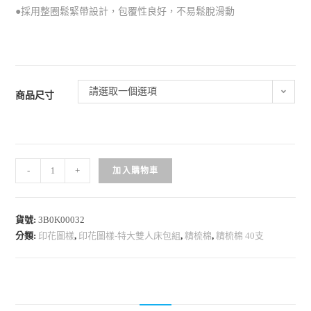
●採用整圈鬆緊帶設計，包覆性良好，不易鬆脫滑動
請選取一個選項
商品尺寸
-
+
加入購物車
貨號:
3B0K00032
分類:
印花圖樣
,
印花圖樣-特大雙人床包組
,
精梳棉
,
精梳棉 40支