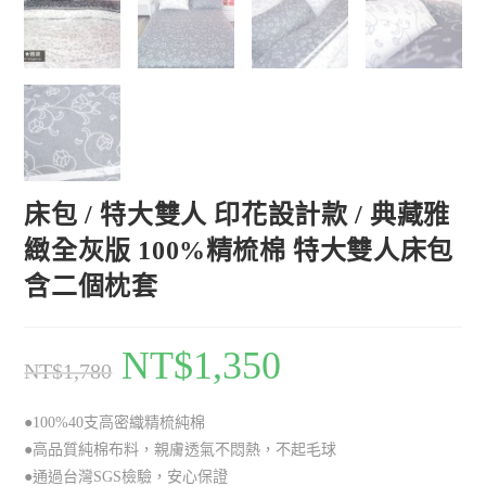
床包 / 特大雙人 印花設計款 / 典藏雅
緻全灰版 100%精梳棉 特大雙人床包
含二個枕套
NT$
1,350
NT$
1,780
●100%40支高密織精梳純棉
●高品質純棉布料，親膚透氣不悶熱，不起毛球
●通過台灣SGS檢驗，安心保證