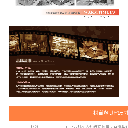
材質與其他尺
材質
133*72針40支斜織精梳棉，台灣製