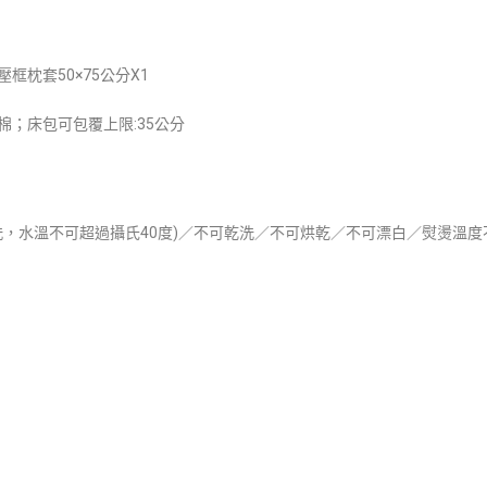
；壓框枕套50×75公分X1
梳棉；床包可包覆上限:35公分
，水溫不可超過攝氏40度)／不可乾洗／不可烘乾／不可漂白／熨燙溫度