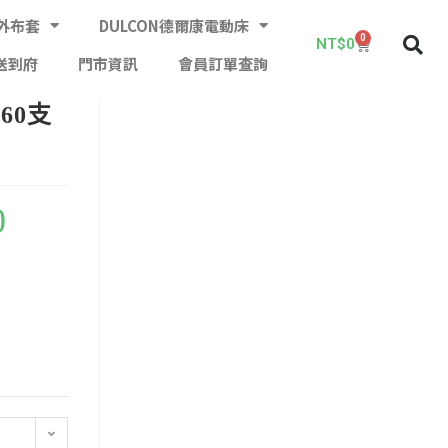
外布套
DULCON德爾康電動床
0
NT$
0
送到府
門市資訊
會員訂單查詢
 60支
0