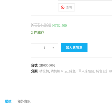
清除
NT$
4,980
NT$
2,500
2 件庫存
-
+
加入購物車
貨號:
2B0S06002
分類:
精梳棉
,
精梳棉 60支
,
純色 / 單人床包組
,
純色設計
描述
額外資訊