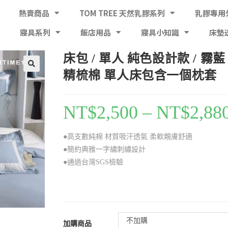
熱賣商品
TOM TREE 天然乳膠系列
乳膠專用
寢具系列
飯店用品
寢具小知識
床墊
床包 / 單人 純色設計款 / 霧藍
精梳棉 單人床包含一個枕套
NT$
2,500
–
NT$
2,88
●高支數純棉 材質吸汗透氣 柔軟親膚舒適
●簡約典雅一字繡刺繡設計
●通過台灣SGS檢驗
不加購
加購商品