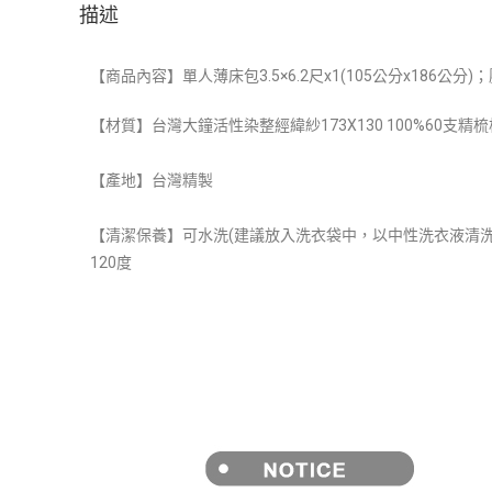
描述
【商品內容】單人薄床包3.5×6.2尺x1(
105公分x186公分)
【材質】台灣大鐘活性染整經緯紗173X130 100%60支精
【產地】台灣精製
【清潔保養】可水洗(建議放入洗衣袋中，以中性洗衣液清洗
120度