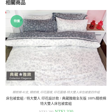
相關商品
特價
精梳棉 40支
,
精梳棉
,
印花圖樣
,
印花圖樣-特大雙人床包被套四件組
床包被套組 / 特大雙人 印花設計款 / 典藏雅緻全灰版 100%精梳棉
特大雙人床包被套組
NT$
2,330
NT$
3,280