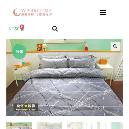
0
NT$
0
特價