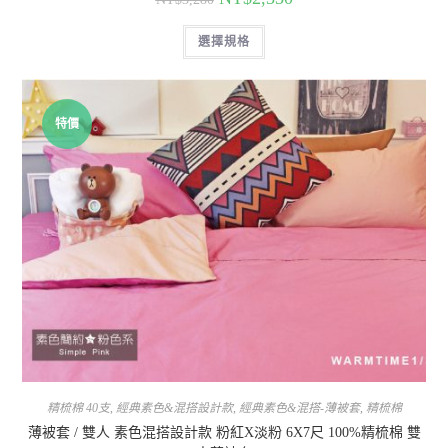
選擇規格
特價
精梳棉 40支
,
經典素色&混搭設計款
,
經典素色&混搭-薄被套
,
精梳棉
薄被套 / 雙人 素色混搭設計款 粉紅X淡粉 6X7尺 100%精梳棉 雙