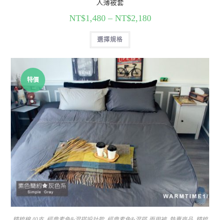
人薄被套
NT$
1,480
–
NT$
2,180
選擇規格
特價
精梳棉 40支
,
經典素色&混搭設計款
,
經典素色&混搭-兩用被
,
熱賣商品
,
精梳