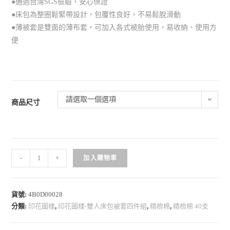
●通過台灣SGS檢驗，安心保證
●床包為整圈鬆緊帶設計，包覆性良好，不易鬆脫滑動
●薄被套是雙面的薄布套，可加入各式被胎使用，易收納、使用方
便
請選取一個選項
商品尺寸
-
+
加入購物車
貨號:
4B0D00028
分類:
印花圖樣
,
印花圖樣-雙人床包被套四件組
,
精梳棉
,
精梳棉 40支