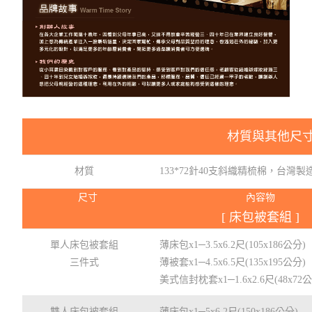
材質與其他尺
材質
133*72針40支斜織精梳棉，台灣製
尺寸
內容物
[ 床包被套組 ]
單人床包被套組
薄床包x1─3.5x6.2尺(105x186公分)
三件式
薄被套x1─4.5x6.5尺(135x195公分)
美式信封枕套x1─1.6x2.6尺(48x72
雙人床包被套組
薄床包x1─5x6.2尺(150x186公分)