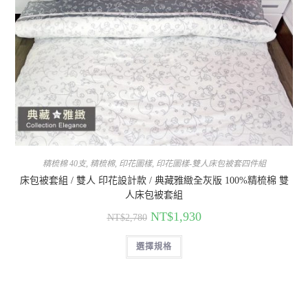
精梳棉 40支
,
精梳棉
,
印花圖樣
,
印花圖樣-雙人床包被套四件組
床包被套組 / 雙人 印花設計款 / 典藏雅緻全灰版 100%精梳棉 雙
人床包被套組
NT$
1,930
NT$
2,780
選擇規格