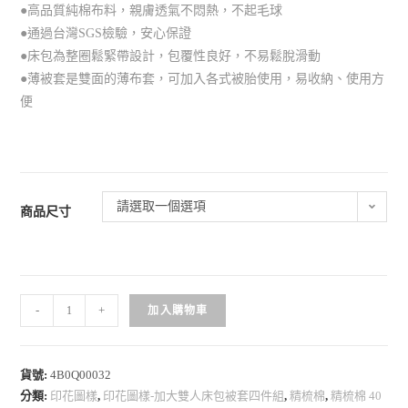
●高品質純棉布料，親膚透氣不悶熱，不起毛球
●通過台灣SGS檢驗，安心保證
●床包為整圈鬆緊帶設計，包覆性良好，不易鬆脫滑動
●薄被套是雙面的薄布套，可加入各式被胎使用，易收納、使用方
便
請選取一個選項
商品尺寸
-
+
加入購物車
貨號:
4B0Q00032
分類:
印花圖樣
,
印花圖樣-加大雙人床包被套四件組
,
精梳棉
,
精梳棉 40