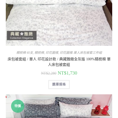
精梳棉 40支
,
精梳棉
,
印花圖樣
,
印花圖樣-單人床包被套三件組
床包被套組 / 單人 印花設計款 / 典藏雅緻全灰版 100%精梳棉 單
人床包被套組
NT$
1,730
NT$
2,280
選擇規格
特價