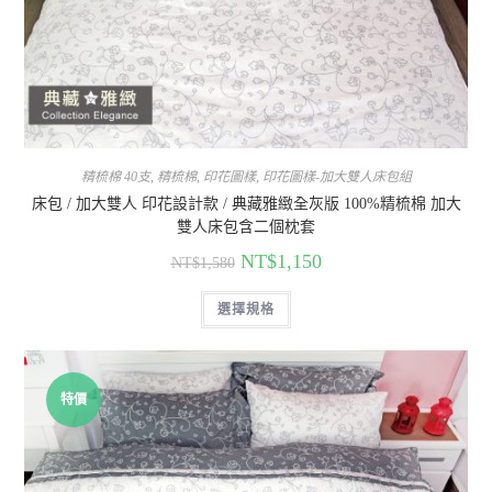
精梳棉 40支
,
精梳棉
,
印花圖樣
,
印花圖樣-加大雙人床包組
床包 / 加大雙人 印花設計款 / 典藏雅緻全灰版 100%精梳棉 加大
雙人床包含二個枕套
NT$
1,150
NT$
1,580
選擇規格
特價