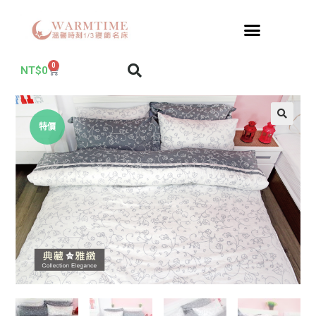
0
NT$
0
特價