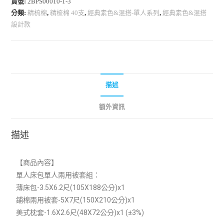
貨號:
2BPS00010-1-3
分類:
精梳棉
,
精梳棉 40支
,
經典素色&混搭-單人系列
,
經典素色&混搭
設計款
描述
額外資訊
描述
【商品內容】
單人床包單人兩用被套組：
薄床包-3.5X6.2尺(105X188公分)x1
鋪棉兩用被套-5X7尺(150X210公分)x1
美式枕套-1.6X2.6尺(48X72公分)x1 (±3%)