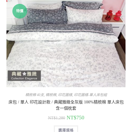
特價
精梳棉 40支
,
精梳棉
,
印花圖樣
,
印花圖樣-單人床包組
床包 / 單人 印花設計款 / 典藏雅緻全灰版 100%精梳棉 單人床包
含一個枕套
NT$
750
NT$
1,280
選擇規格