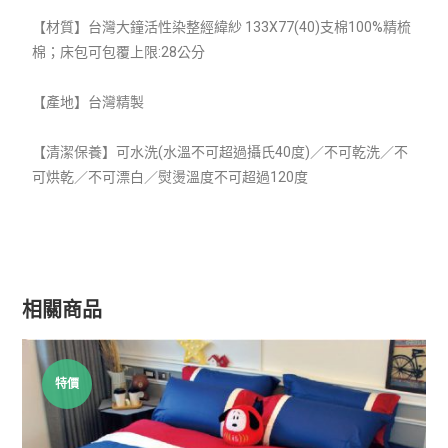
【材質】
台灣大鐘活性染整經緯紗 133X77(40)支棉100%精梳
棉；床包可包覆上限:28公分
【產地】台灣精製
【清潔保養】可水洗(水溫不可超過攝氏40度)／不可乾洗／不
可烘乾／不可漂白／熨燙溫度不可超過120度
相關商品
特價