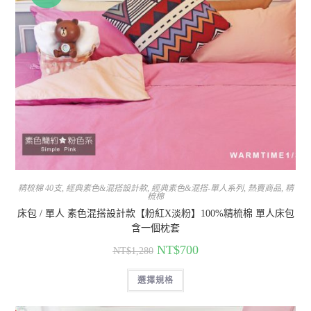
精梳棉 40支
,
經典素色&混搭設計款
,
經典素色&混搭-單人系列
,
熱賣商品
,
精
梳棉
床包 / 單人 素色混搭設計款【粉紅X淡粉】100%精梳棉 單人床包
含一個枕套
NT$
700
NT$
1,280
選擇規格