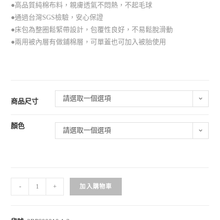
●高品質純棉布料，親膚透氣不悶熱，不起毛球
●通過台灣SGS檢驗，安心保證
●床包為整圈鬆緊帶設計，包覆性良好，不易鬆脫滑動
●兩用被內層有做鋪棉層，可單蓋也可加入被胎使用
請選取一個選項
商品尺寸
顏色
請選取一個選項
-
+
加入購物車