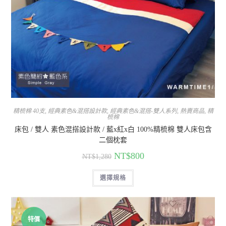
精梳棉 40支
,
經典素色&混搭設計款
,
經典素色&混搭-雙人系列
,
熱賣商品
,
精
梳棉
床包 / 雙人 素色混搭設計款 / 藍x紅x白 100%精梳棉 雙人床包含
二個枕套
NT$
800
NT$
1,280
選擇規格
特價