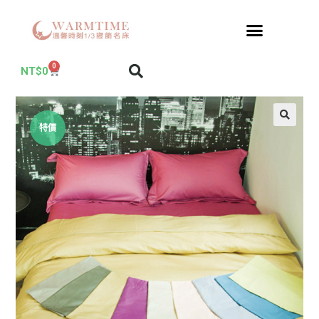
0
NT$
0
特價