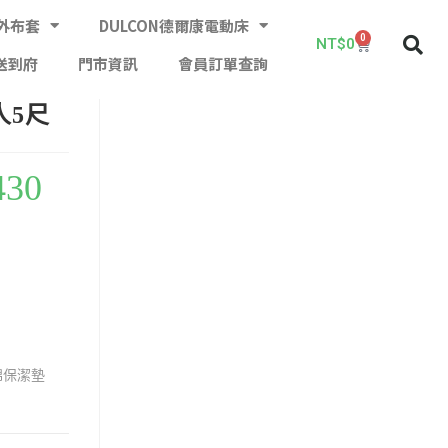
外布套
DULCON德爾康電動床
0
NT$
0
送到府
門市資訊
會員訂單查詢
人5尺
430
棉保潔墊