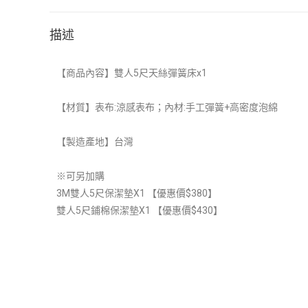
描述
【
商品內容】雙人5尺天絲彈簧床x1
【材質】表布:涼感表布；內材:手工彈簧+高密度泡綿
【製造產地】
台灣
※可另加購
3M雙人5尺保潔墊
X1
【優惠價$380】
雙人5尺鋪棉保潔墊
X1
【優惠價$430】