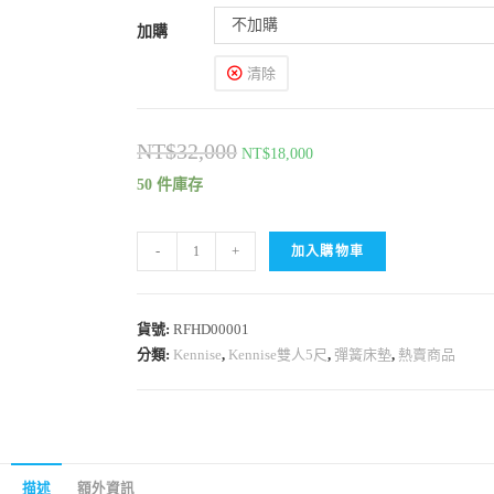
不加購
加購
清除
NT$
32,000
NT$
18,000
50 件庫存
-
+
加入購物車
貨號:
RFHD00001
分類:
Kennise
,
Kennise雙人5尺
,
彈簧床墊
,
熱賣商品
描述
額外資訊