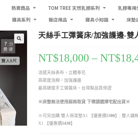
熱賣商品
TOM TREE 天然乳膠系列
乳膠專用
寢具系列
飯店用品
寢具小知識
床墊
天絲手工彈簧床/加強護邊-雙
NT$
18,000
–
NT$
18,
涼感天絲表布，立體車花
高密度泡棉，加強護邊
最高硬度手工彈簧床，台灣製品質保證
※床墊無法使用超商取貨 下標請選擇宅配出貨※
※可另加購 雙人保潔墊
X1
【優惠價$
380
】;
雙人鋪
X1
【優惠價$
430
】