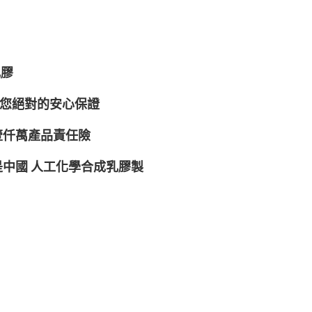
乳膠
E給您絕對的安心保證
壹仟萬產品責任險
中國 人工化學合成乳膠製