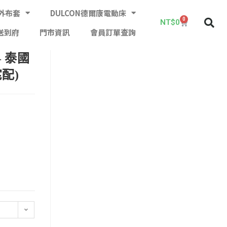
外布套
DULCON德爾康電動床
0
NT$
0
送到府
門市資訊
會員訂單查詢
– 泰國
配)