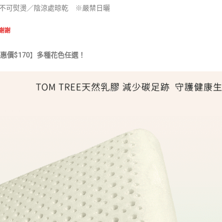
不可熨燙／陰涼處晾乾 ※嚴禁日曬
謝謝
惠價$170
】
多種花色任選！