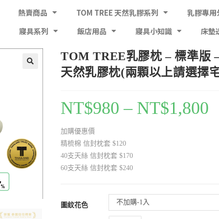
熱賣商品
TOM TREE 天然乳膠系列
乳膠專用
寢具系列
飯店用品
寢具小知識
床墊
TOM TREE乳膠枕 – 標準版 
天然乳膠枕(兩顆以上請選擇宅
NT$
980
–
NT$
1,800
加購優惠價
精梳棉 信封枕套 $120
40支天絲 信封枕套 $170
60支天絲 信封枕套 $240
不加購-1入
圖紋花色