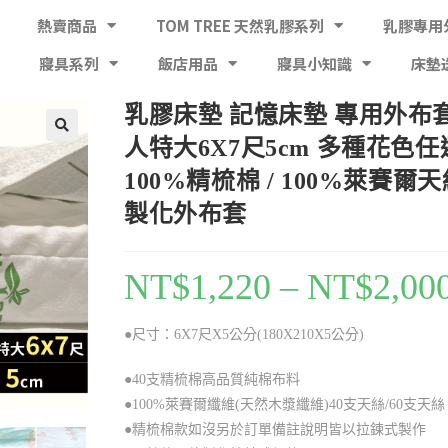
熱賣商品
TOM TREE 天然乳膠系列
乳膠專用
寢具系列
飯店用品
寢具小知識
床墊
乳膠床墊 記憶床墊 專用外布套 
人特大6X7尺5cm 多種花色任
100%精梳棉 / 100%萊賽爾天
製化外布套
NT$
1,220
–
NT$
2,00
●尺寸：6X7尺X5公分(180X210X5公分)
●40支精梳棉高品質純棉布料
●100%萊賽爾纖維(天然木漿纖維)40支天絲/60支天絲
●精梳棉款如沒另於訂單備註說明皆以拉鍊式製作