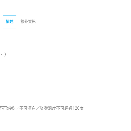
描述
額外資訊
寸)
不可烘乾／不可漂白／熨燙溫度不可超過120度