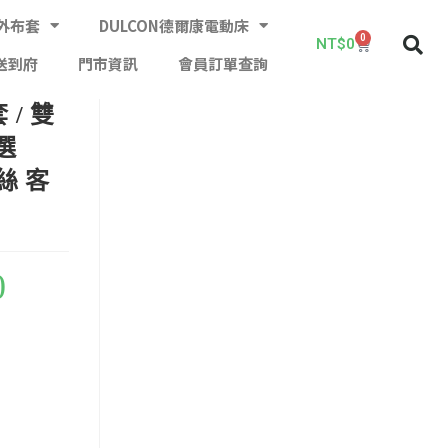
外布套
DULCON德爾康電動床
0
NT$
0
送到府
門市資訊
會員訂單查詢
/ 雙
選
絲 客
0