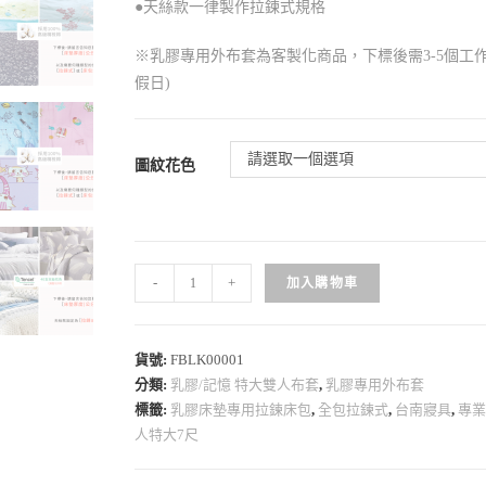
●天絲款一律製作拉鍊式規格
※乳膠專用外布套為客製化商品，下標後需3-5個工作
假日)
請選取一個選項
圖紋花色
-
+
加入購物車
貨號:
FBLK00001
分類:
乳膠/記憶 特大雙人布套
,
乳膠專用外布套
標籤:
乳膠床墊專用拉鍊床包
,
全包拉鍊式
,
台南寢具
,
專
人特大7尺