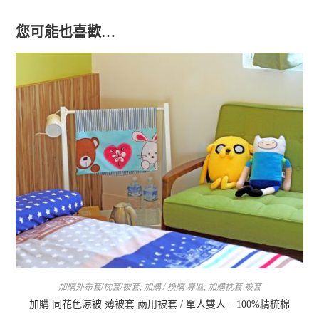
您可能也喜歡…
加購外布套/枕套/被套
,
加購 / 換購 專區
,
加購枕套 被套
加購 同花色涼被 薄被套 兩用被套 / 單人雙人 – 100%精梳棉