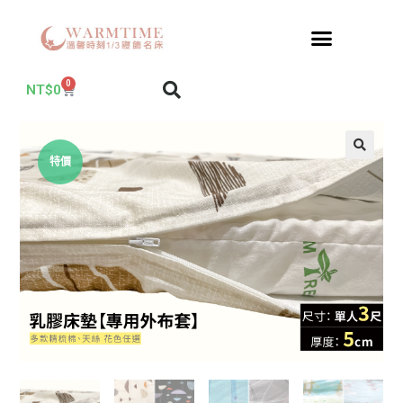
0
NT$
0
特價