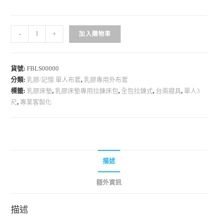
-
+
加入購物車
貨號:
FBLS00000
分類:
乳膠/記憶 單人布套
,
乳膠專用外布套
標籤:
乳膠床墊
,
乳膠床墊專用拉鍊床包
,
全包拉鍊式
,
台南寢具
,
單人3
尺
,
專業客製化
描述
額外資訊
描述