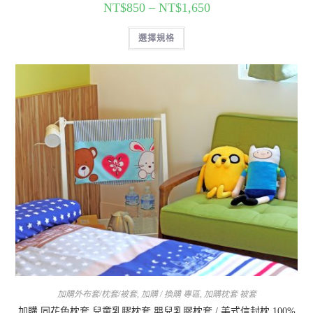
NT$
850
–
NT$
1,650
選擇規格
加購外布套/枕套/被套
,
加購 / 換購 專區
,
加購枕套 被套
加購 同花色枕套 兒童乳膠枕套 嬰兒乳膠枕套 / 美式信封枕 100%