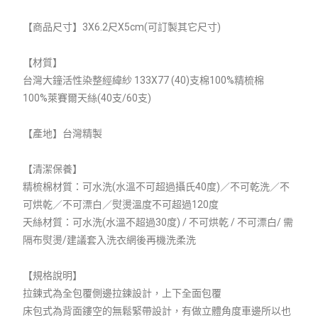
【商品尺寸】3X6.2尺X5cm(可訂製其它尺寸)
【材質】
台灣大鐘活性染整經緯紗 133X77 (40)支棉100%精梳棉
100%萊賽爾天絲(40支/60支)
【產地】台灣精製
【清潔保養】
精梳棉材質：可水洗(水溫不可超過攝氏40度)／不可乾洗／不
可烘乾／不可漂白／熨燙溫度不可超過120度
天絲材質：可水洗(水溫不超過30度) / 不可烘乾 / 不可漂白/ 需
隔布熨燙/建議套入洗衣網後再機洗柔洗
【規格說明】
拉鍊式為全包覆側邊拉鍊設計，上下全面包覆
床包式為背面鏤空的無鬆緊帶設計，有做立體角度車邊所以也