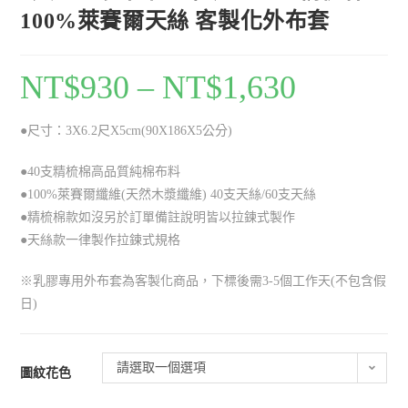
100%萊賽爾天絲 客製化外布套
NT$
930
–
NT$
1,630
●尺寸：3X6.2尺X5cm(90X186X5公分)
●40支精梳棉高品質純棉布料
●100%萊賽爾纖維(天然木漿纖維) 40支天絲/60支天絲
●精梳棉款如沒另於訂單備註說明皆以拉鍊式製作
●天絲款一律製作拉鍊式規格
※乳膠專用外布套為客製化商品，下標後需3-5個工作天(不包含假
日)
請選取一個選項
圖紋花色