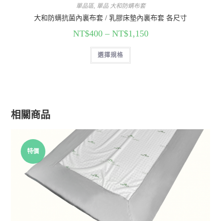
單品區
,
單品 大和防螨布套
大和防螨抗菌內裏布套 / 乳膠床墊內裏布套 各尺寸
NT$
400
–
NT$
1,150
選擇規格
相關商品
特價