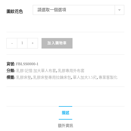
請選取一個選項
圖紋花色
-
+
加入購物車
貨號:
FBLSS0000-1
分類:
乳膠/記憶 加大單人布套
,
乳膠專用外布套
標籤:
乳膠床墊
,
乳膠床墊專用拉鍊床包
,
單人加大3.5尺
,
專業客製化
描述
額外資訊