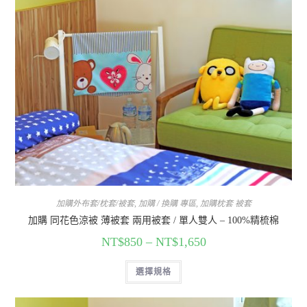
加購外布套/枕套/被套
,
加購 / 換購 專區
,
加購枕套 被套
加購 同花色涼被 薄被套 兩用被套 / 單人雙人 – 100%精梳棉
NT$
850
–
NT$
1,650
選擇規格