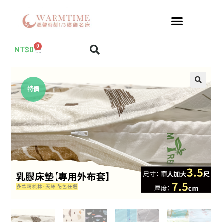
0
NT$
0
特價