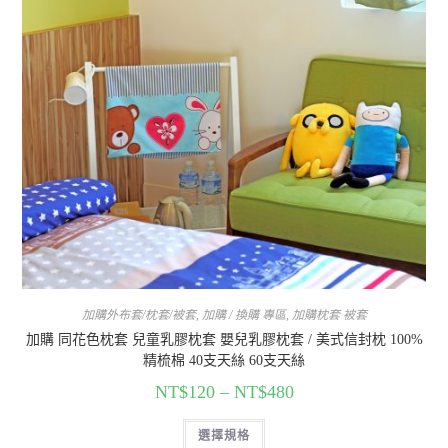
加購外布套/枕套/被套
,
加購 / 換購 專區
,
加購枕套 被套
加購 同花色枕套 兒童乳膠枕套 嬰兒乳膠枕套 / 美式信封枕 100%
精梳棉 40支天絲 60支天絲
NT$
120
–
NT$
480
選擇規格