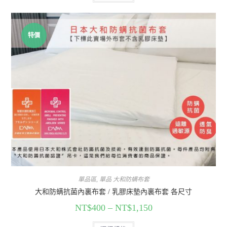
特價
單品區
,
單品 大和防螨布套
大和防螨抗菌內裏布套 / 乳膠床墊內裏布套 各尺寸
NT$
400
–
NT$
1,150