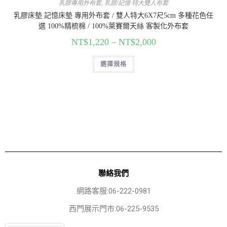
乳膠專用外布套
,
乳膠/記憶 特大雙人布套
乳膠床墊 記憶床墊 專用外布套 / 雙人特大6X7尺5cm 多種花色任
選 100%精梳棉 / 100%萊賽爾天絲 客製化外布套
NT$
1,220
–
NT$
2,000
選擇規格
聯絡我們
網路客服:06-222-0981
西門展示門市:06-225-9535