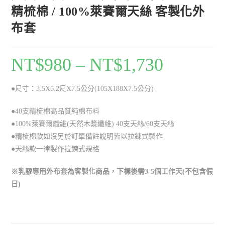
精梳棉 / 100%萊賽爾天絲 客製化外
布套
NT$
980
–
NT$
1,730
●尺寸：3.5X6.2尺X7.5公分(105X188X7.5公分)
●40支精梳棉高品質純棉布料
●100%萊賽爾纖維(天然木漿纖維) 40支天絲/60支天絲
●精梳棉款如沒另於訂單備註說明皆以拉鍊式製作
●天絲款一律製作拉鍊式規格
※乳膠專用外布套為客製化商品，下標後需3-5個工作天(不包含假
日)