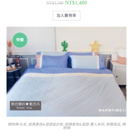
NT$
1,480
NT$
3,580
加入購物車
特價
精梳棉 40支
,
經典素色&混搭設計款
,
經典素色&混搭-雙人系列
,
熱賣商品
,
精
梳棉