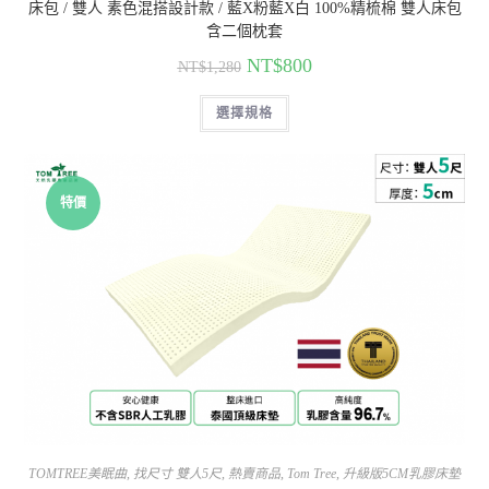
床包 / 雙人 素色混搭設計款 / 藍X粉藍X白 100%精梳棉 雙人床包
含二個枕套
NT$
800
NT$
1,280
選擇規格
特價
TOMTREE美眠曲
,
找尺寸 雙人5尺
,
熱賣商品
,
Tom Tree
,
升級版5CM乳膠床墊