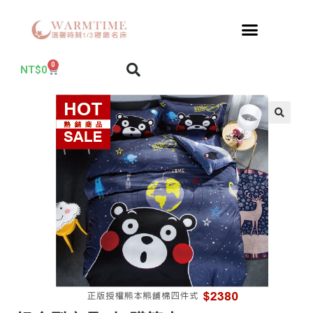
0
NT$
0