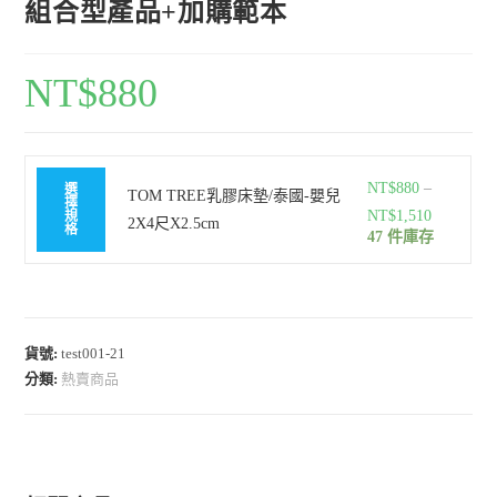
組合型產品+加購範本
NT$
880
NT$
880
–
選
TOM TREE乳膠床墊/泰國-嬰兒
擇
NT$
1,510
規
2X4尺X2.5cm
格
47 件庫存
貨號:
test001-21
分類:
熱賣商品