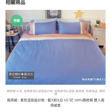
相關商品
特價
精梳棉 40支
,
經典素色&混搭設計款
,
經典素色&混搭-兩用被
,
熱賣商品
,
精梳
棉
兩用被 / 素色混搭設計款 / 藍X粉X白 6X7尺 100%精梳棉 雙人兩
用被套