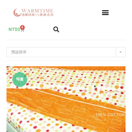
0
NT$
0
預設排序
特價