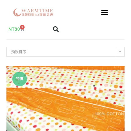
0
NT$
0
預設排序
特價