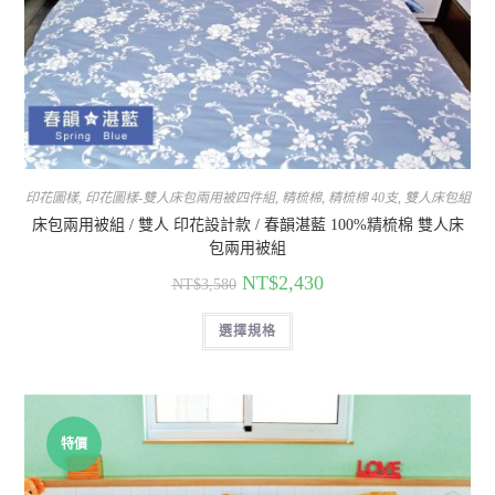
印花圖樣
,
印花圖樣-雙人床包兩用被四件組
,
精梳棉
,
精梳棉 40支
,
雙人床包組
床包兩用被組 / 雙人 印花設計款 / 春韻湛藍 100%精梳棉 雙人床
包兩用被組
NT$
2,430
NT$
3,580
選擇規格
特價