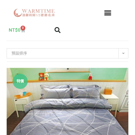
0
NT$
0
預設排序
特價