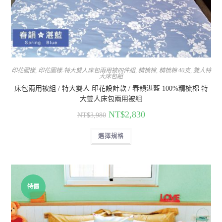
印花圖樣
,
印花圖樣-特大雙人床包兩用被四件組
,
精梳棉
,
精梳棉 40支
,
雙人特
大床包組
床包兩用被組 / 特大雙人 印花設計款 / 春韻湛藍 100%精梳棉 特
大雙人床包兩用被組
NT$
2,830
NT$
3,980
選擇規格
特價