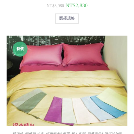
NT$
2,830
NT$
3,980
選擇規格
特價
精梳棉
,
精梳棉 40支
,
經典素色&混搭-雙人系列
,
經典素色&混搭設計款