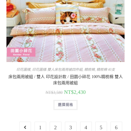
印花圖樣
,
印花圖樣-雙人床包兩用被四件組
,
精梳棉
,
精梳棉 40支
床包兩用被組 / 雙人 印花設計款 / 田園小碎花 100%精梳棉 雙人
床包兩用被組
NT$
2,430
NT$
3,580
選擇規格
1
2
3
4
5
6