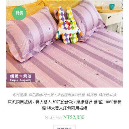
特價
印花圖樣
,
印花圖樣-特大雙人床包兩用被四件組
,
精梳棉
,
精梳棉 40支
床包兩用被組 / 特大雙人 印花設計款 / 蜻蜓紫迷 紫/藍 100%精梳
棉 特大雙人床包兩用被組
NT$
2,830
NT$
3,980