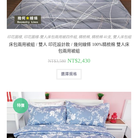
印花圖樣
,
印花圖樣-雙人床包兩用被四件組
,
精梳棉
,
精梳棉 40支
,
雙人床包組
床包兩用被組 / 雙人 印花設計款 / 幾何線條 100%精梳棉 雙人床
包兩用被組
NT$
2,430
NT$
3,580
選擇規格
特價