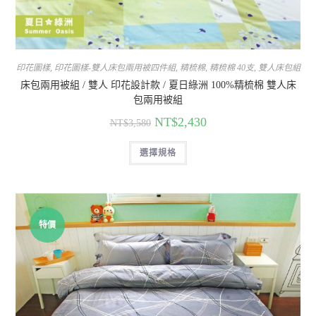
印花圖樣
,
印花圖樣-雙人床包兩用被四件組
,
精梳棉
,
精梳棉 40支
,
雙人床包組
床包兩用被組 / 雙人 印花設計款 / 夏日綠洲 100%精梳棉 雙人床
包兩用被組
NT$
2,430
NT$
3,580
選擇規格
特價