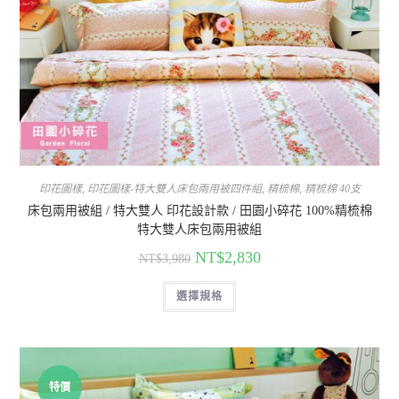
印花圖樣
,
印花圖樣-特大雙人床包兩用被四件組
,
精梳棉
,
精梳棉 40支
床包兩用被組 / 特大雙人 印花設計款 / 田園小碎花 100%精梳棉
特大雙人床包兩用被組
NT$
2,830
NT$
3,980
選擇規格
特價