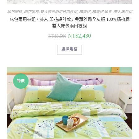
印花圖樣
,
印花圖樣-雙人床包兩用被四件組
,
精梳棉
,
精梳棉 40支
,
雙人床包組
床包兩用被組 / 雙人 印花設計款 / 典藏雅緻全灰版 100%精梳棉
雙人床包兩用被組
NT$
2,430
NT$
3,580
選擇規格
特價