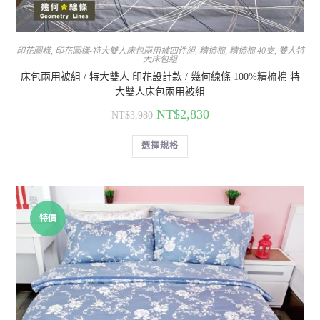
印花圖樣
,
印花圖樣-特大雙人床包兩用被四件組
,
精梳棉
,
精梳棉 40支
,
雙人特
大床包組
床包兩用被組 / 特大雙人 印花設計款 / 幾何線條 100%精梳棉 特
大雙人床包兩用被組
NT$
2,830
NT$
3,980
選擇規格
特價