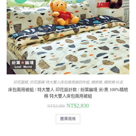
印花圖樣
,
印花圖樣-特大雙人床包兩用被四件組
,
精梳棉
,
精梳棉 40支
床包兩用被組 / 特大雙人 印花設計款 / 紛葉幽境 米/黑 100%精梳
棉 特大雙人床包兩用被組
NT$
2,830
NT$
3,980
選擇規格