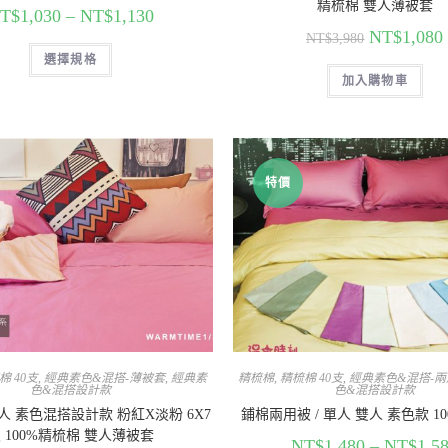
精梳棉 雙人薄被套
T$
1,030
–
NT$
1,130
NT$
1,080
NT$
3,980
選擇規格
加入購物車
特價
棉 40支
,
經典素色&混搭-薄被套
,
經典素
精梳棉
,
精梳棉 40支
,
經典素色&混搭-兩
色&混搭設計款
色&混搭設計款
雙人 素色混搭設計款 粉紅X淡粉 6X7
鋪棉兩用被 / 單人 雙人 素色款 1
 100%精梳棉 雙人薄被套
NT$
1,480
–
NT$
1,5