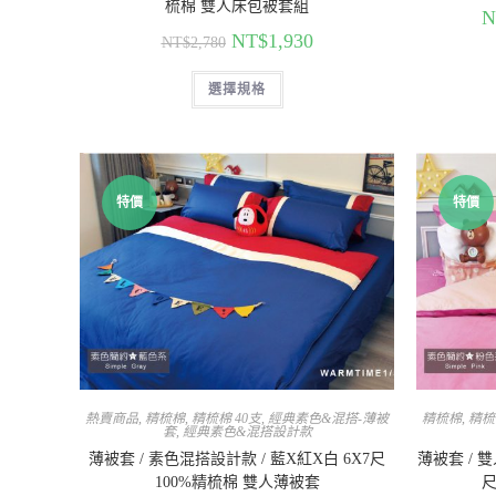
梳棉 雙人床包被套組
N
NT$
1,930
NT$
2,780
選擇規格
特價
特價
熱賣商品
,
精梳棉
,
精梳棉 40支
,
經典素色&混搭-薄被
精梳棉
,
精梳
套
,
經典素色&混搭設計款
薄被套 / 素色混搭設計款 / 藍X紅X白 6X7尺
薄被套 / 
100%精梳棉 雙人薄被套
尺