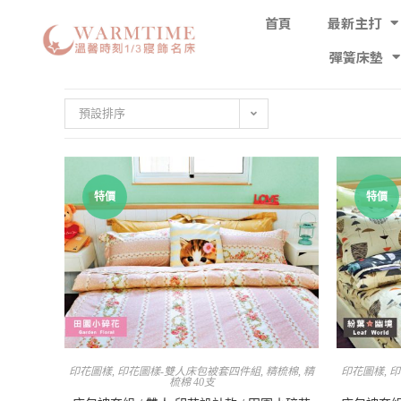
首頁
最新主打
彈簧床墊
預設排序
特價
特價
印花圖樣
,
印花圖樣-雙人床包被套四件組
,
精梳棉
,
精
印花圖樣
,
印
梳棉 40支