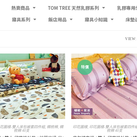
熱賣商品
TOM TREE 天然乳膠系列
乳膠專用
寢具系列
飯店用品
寢具小知識
床墊
VIEW:
特價
花圖樣-雙人床包被套四件組
,
精梳棉
,
精
印花圖樣
,
印花圖樣-雙人床包被套四件
梳棉 40支
梳棉 40支