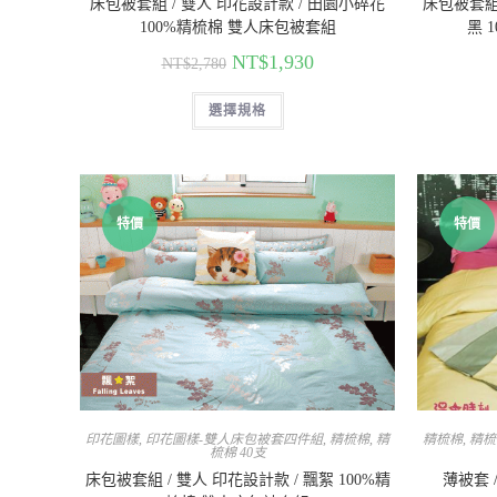
床包被套組 / 雙人 印花設計款 / 田園小碎花
床包被套組 
100%精梳棉 雙人床包被套組
黑 
NT$
1,930
NT$
2,780
選擇規格
特價
特價
印花圖樣
,
印花圖樣-雙人床包被套四件組
,
精梳棉
,
精
精梳棉
,
精梳
梳棉 40支
床包被套組 / 雙人 印花設計款 / 飄絮 100%精
薄被套 