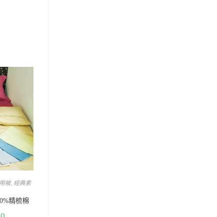
用被
,
經典素
00%精梳棉
80