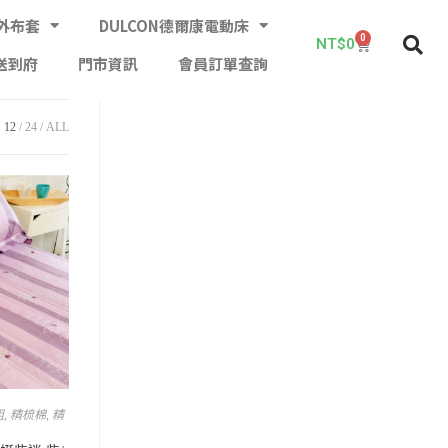
外布套
DULCON德爾康電動床
0
NT$
0
送到府
門市資訊
會員訂單查詢
12
24
ALL
組
,
精梳棉
,
精