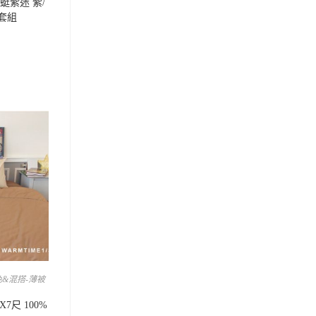
蜻蜓紫迷 紫/
被套組
&混搭-薄被
7尺 100%