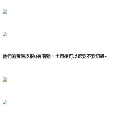
他們的蛋餅皮很Q有嚼勁，土司還可以選要不要切邊~