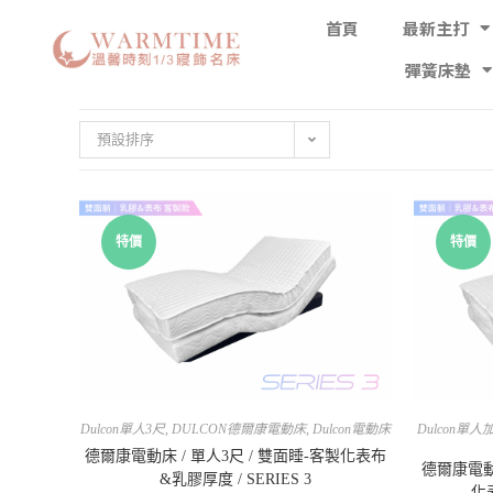
首頁
最新主打
彈簧床墊
預設排序
特價
特價
Dulcon單人3尺
,
DULCON德爾康電動床
,
Dulcon電動床
Dulcon單人
德爾康電動床 / 單人3尺 / 雙面睡-客製化表布
德爾康電動床
&乳膠厚度 / SERIES 3
化表