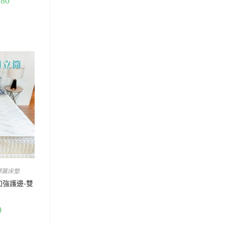
180
彈簧床墊
加強護邊-雙
0