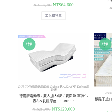
NT$
64,600
NT$
107,700
N
加入購物車
特價
特價
DULCON德爾康電動床
,
Dulcon雙人加大6尺
,
Dulcon電
動床
Warm
德爾康電動床 / 雙人加大6尺 / 雙面睡-客製化
銀離子虎口
表布&乳膠厚度 / SERIES 3
NT$
129,000
NT$
215,000