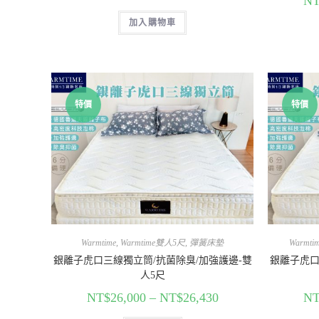
NT
加入購物車
特價
特價
Warmtime
,
Warmtime雙人5尺
,
彈簧床墊
Warmti
銀離子虎口三線獨立筒/抗菌除臭/加強護邊-雙
銀離子虎口
人5尺
NT$
26,000
–
NT$
26,430
NT