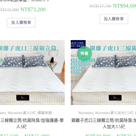
NT$
94,60
NT$
157,700
NT$
73,200
T$
122,000
加入購物車
加入購物車
特價
time
,
Warmtime單人3尺
,
彈簧床墊
Warmtime
,
Warmtime單人加大3.5尺
,
三線獨立筒/抗菌除臭/加強護邊-單
銀離子虎口三線獨立筒/抗菌除臭/
人3尺
人加大3.5尺