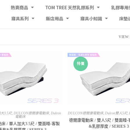
熱賣商品
TOM TREE 天然乳膠系列
乳膠專用
寢具系列
飯店用品
寢具小知識
床墊
VIEW:
特價
加大3.5尺
,
DULCON德爾康電動床
,
Dulcon
DULCON德爾康電動床
,
Dulcon雙人5尺
,
電動床
德爾康電動床 / 雙人5尺 / 雙面睡
 / 單人加大3.5尺 / 雙面睡-客製
&乳膠厚度 / SERIES 3
布&乳膠厚度 / SERIES 3