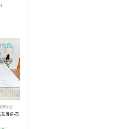
0
彈簧床墊
加強護邊-單