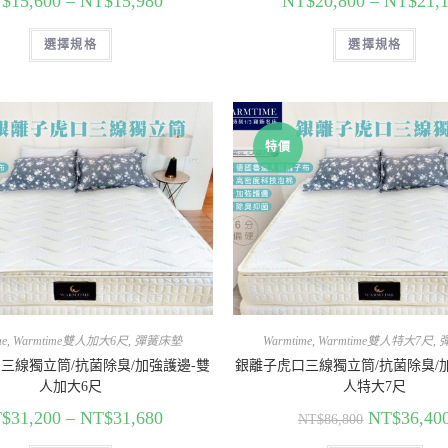
$
15,600
–
NT$
15,980
NT$
20,800
–
NT$
21,
選擇規格
選擇規格
特價
me
,
Warmtime雙人加大6尺
,
彈簧床墊
Warmtime
,
Warmtime雙人特大7尺
,
三線獨立筒/抗菌除臭/加強護邊-雙
銀離子虎口三線獨立筒/抗菌除臭/
人加大6尺
人特大7尺
$
31,200
–
NT$
31,680
NT$
36,40
NT$
86,800