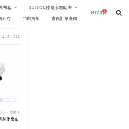
外布套
DULCON德爾康電動床
0
NT$
0
送到府
門市資訊
會員訂單查詢
12
24
ALL
Dulcon電動床
-客製化表布