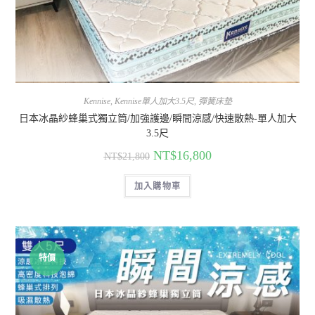
Kennise
,
Kennise單人加大3.5尺
,
彈簧床墊
日本冰晶紗蜂巢式獨立筒/加強護邊/瞬間涼感/快速散熱-單人加大
3.5尺
NT$
16,800
NT$
21,800
加入購物車
特價