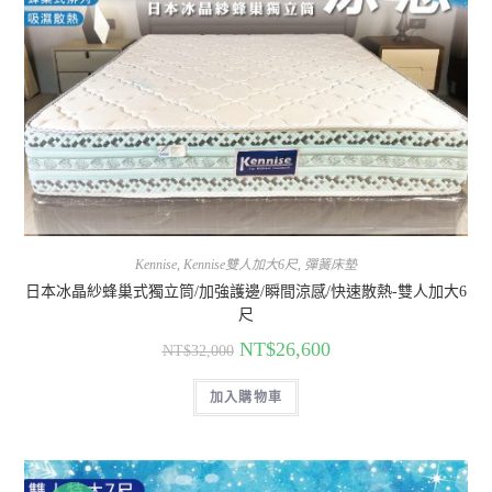
Kennise
,
Kennise雙人加大6尺
,
彈簧床墊
日本冰晶紗蜂巢式獨立筒/加強護邊/瞬間涼感/快速散熱-雙人加大6
尺
NT$
26,600
NT$
32,000
加入購物車