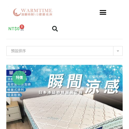
0
NT$
0
預設排序
特價