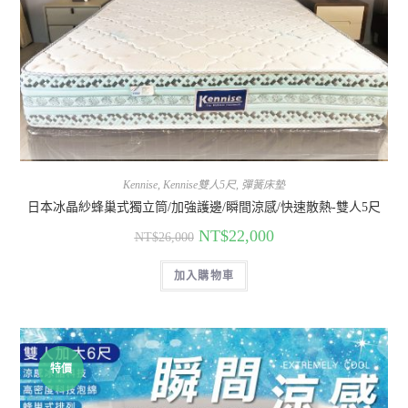
Kennise
,
Kennise雙人5尺
,
彈簧床墊
日本冰晶紗蜂巢式獨立筒/加強護邊/瞬間涼感/快速散熱-雙人5尺
NT$
22,000
NT$
26,000
加入購物車
特價