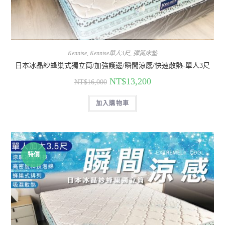
Kennise
,
Kennise單人3尺
,
彈簧床墊
日本冰晶紗蜂巢式獨立筒/加強護邊/瞬間涼感/快速散熱-單人3尺
NT$
13,200
NT$
16,000
加入購物車
特價